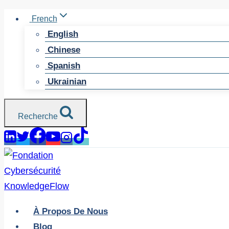
Skip
French
to
English
content
Chinese
Spanish
Ukrainian
Recherche
À Propos De Nous
Blog