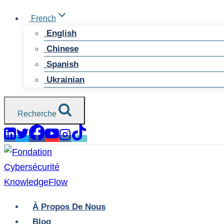
Skip
French
to
English
content
Chinese
Spanish
Ukrainian
Recherche
À Propos De Nous
Blog