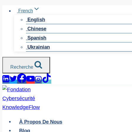
Skip
French
to
English
content
Chinese
Spanish
Ukrainian
Recherche
À Propos De Nous
Blog