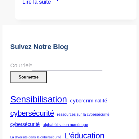
Lire la suite
juin
:
Journée
mondiale
Suivez Notre Blog
de
sensibilisation
à
Courriel
*
la
Soumettre
maltraitance
des
Sensibilisation
cybercriminalité
personnes
âgées
cybersécurité
ressources sur la cybersécurité
cybersécurité
alphabétisation numérique
L'éducation
La diversité dans la cybersécurité