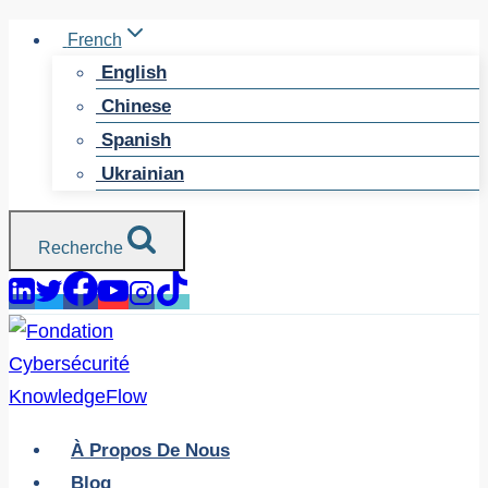
Skip
French
to
English
content
Chinese
Spanish
Ukrainian
Recherche
À Propos De Nous
Blog