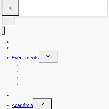
À propos de nous
Blog
Toggle
Evénements
Child
Menu
Voir les événements
Rechercher les événements passés
Voir les ateliers sur la cybersécurité
Réserver un atelier ou un événement
sur la cybersécurité
Initiatives
Toggle
Académie
Child