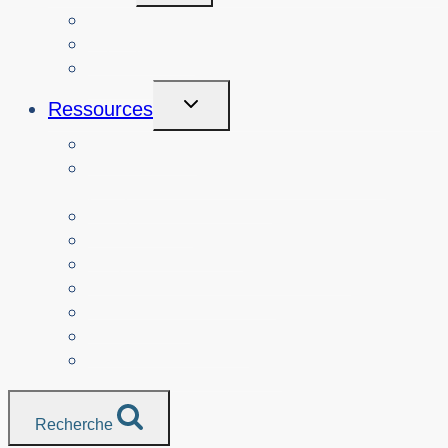
Menu
Cours
A propos de
Connexion
Toggle
Ressources
Child
Menu
Enseignants
Ressources par alignement sur le
programme d'études
Les parents
Personnes âgées
Organismes à but non lucratif
Ressources traduites
Les médias
Services de police
Toutes les ressources
Recherche