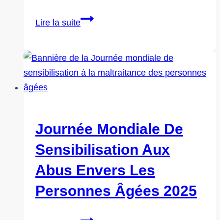
Journée
Lire la suite
mondiale
de
sensibilisation
aux
abus
envers
les
Journée Mondiale De
personnes
Sensibilisation Aux
âgées
2026
Abus Envers Les
Personnes Âgées 2025