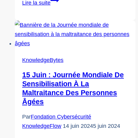
Journée
Lire la suite
mondiale
de
sensibilisation
aux
abus
envers
KnowledgeBytes
les
15 Juin : Journée Mondiale De
personnes
Sensibilisation À La
âgées
Maltraitance Des Personnes
2025
Âgées
Par
Fondation Cybersécurité
KnowledgeFlow
14 juin 2024
5 juin 2024