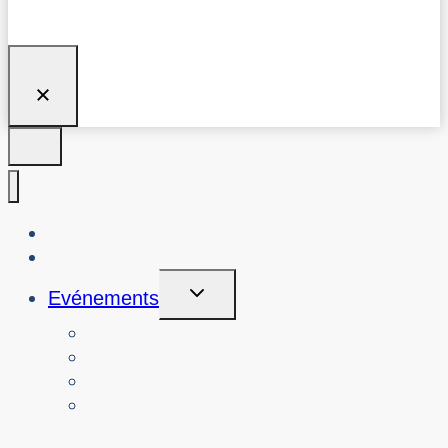
À propos de nous
Blog
Toggle
Evénements
Child
Menu
Voir les événements
Rechercher les événements passés
Voir les ateliers sur la cybersécurité
Réserver un atelier ou un événement
sur la cybersécurité