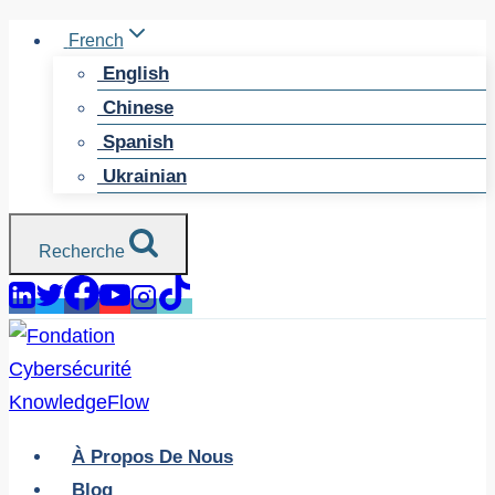
Skip
French
to
English
content
Chinese
Spanish
Ukrainian
Recherche
À Propos De Nous
Blog