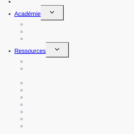
Initiatives
Toggle
Académie
Child
Menu
Cours
A propos de
Connexion
Toggle
Ressources
Child
Menu
Enseignants
Ressources par alignement sur le
programme d'études
Les parents
Personnes âgées
Organismes à but non lucratif
Ressources traduites
Les médias
Services de police
Toutes les ressources