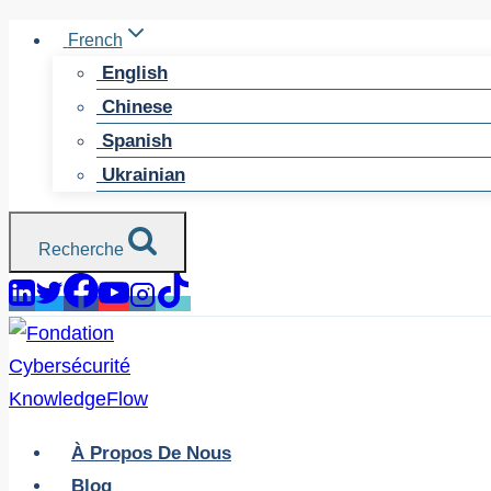
Skip
French
to
English
content
Chinese
Spanish
Ukrainian
Recherche
À Propos De Nous
Blog