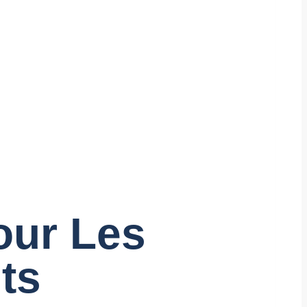
our Les
ts