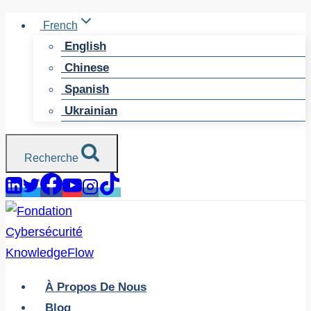
Skip
French
to
English
content
Chinese
Spanish
Ukrainian
Recherche
À Propos De Nous
Blog