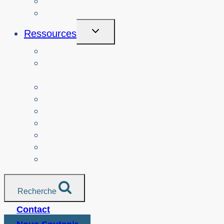
A propos de
Connexion
Toggle
Ressources
Child
Menu
Enseignants
Ressources par alignement sur le
programme d'études
Les parents
Personnes âgées
Organismes à but non lucratif
Ressources traduites
Les médias
Services de police
Toutes les ressources
Recherche
Contact