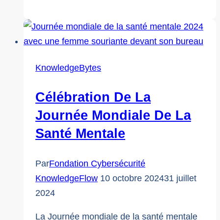
groupe
de
Stouffville
lance
un
KnowledgeBytes
projet
de
Célébration De La
cybersécurité
Journée Mondiale De La
pour
Santé Mentale
les
personnes
Par
Fondation Cybersécurité
âgées
KnowledgeFlow
10 octobre 2024
31 juillet
2024
La Journée mondiale de la santé mentale