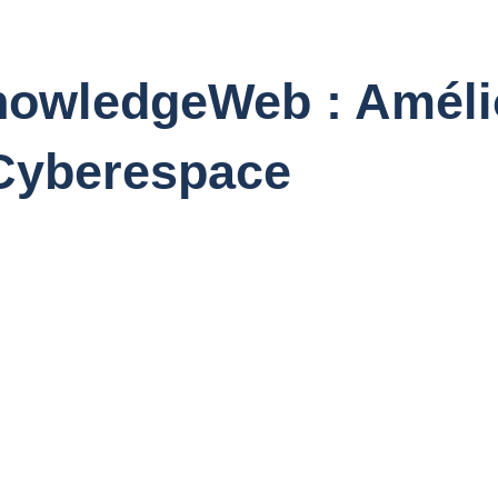
nowledgeWeb : Améli
Cyberespace