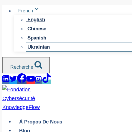
Skip
French
to
English
content
Chinese
Spanish
Ukrainian
Recherche
À Propos De Nous
Blog