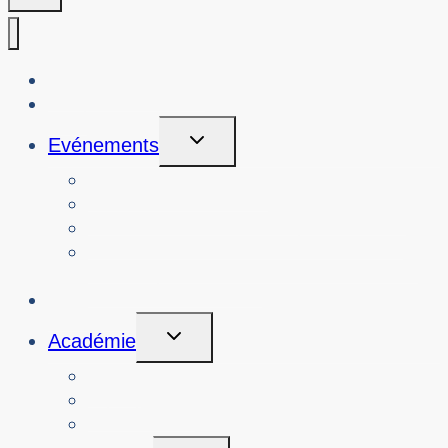
À propos de nous
Blog
Toggle
Evénements
Child
Menu
Voir les événements
Rechercher les événements passés
Voir les ateliers sur la cybersécurité
Réserver un atelier ou un événement
sur la cybersécurité
Initiatives
Toggle
Académie
Child
Menu
Cours
A propos de
Connexion