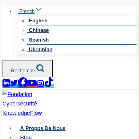
Skip
French
to
English
content
Chinese
Spanish
Ukrainian
Recherche
À Propos De Nous
Blog