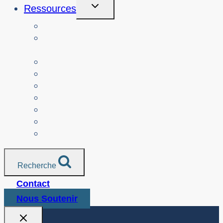
Toggle
Ressources
Child
Menu
Enseignants
Ressources par alignement sur le
programme d'études
Les parents
Personnes âgées
Organismes à but non lucratif
Ressources traduites
Les médias
Services de police
Toutes les ressources
Recherche
Contact
Nous Soutenir