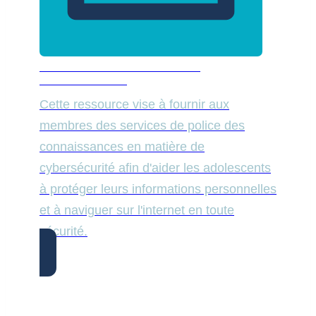
CYBERSÉCURITÉ POUR LES
ADOLESCENTS
Cette ressource vise à fournir aux
membres des services de police des
connaissances en matière de
cybersécurité afin d'aider les adolescents
à protéger leurs informations personnelles
et à naviguer sur l'internet en toute
sécurité.