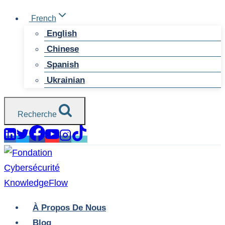
Skip
French
to
English
content
Chinese
Spanish
Ukrainian
Recherche
À Propos De Nous
Blog