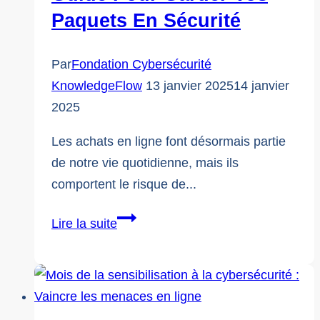
Paquets En Sécurité
Par
Fondation Cybersécurité
KnowledgeFlow
13 janvier 2025
14 janvier
2025
Les achats en ligne font désormais partie
de notre vie quotidienne, mais ils
comportent le risque de...
Comment
Lire la suite
déjouer
les
pirates
de