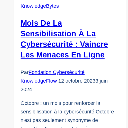
porche
KnowledgeBytes
:
Un
Mois De La
guide
Sensibilisation À La
pour
Cybersécurité : Vaincre
garder
Les Menaces En Ligne
vos
paquets
en
Par
Fondation Cybersécurité
sécurité
KnowledgeFlow
12 octobre 2023
3 juin
2024
Octobre : un mois pour renforcer la
sensibilisation à la cybersécurité Octobre
n'est pas seulement synonyme de