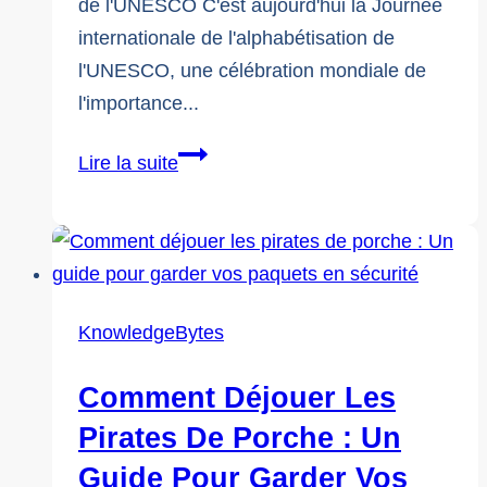
de l'UNESCO C'est aujourd'hui la Journée
internationale de l'alphabétisation de
l'UNESCO, une célébration mondiale de
l'importance...
Journée
Lire la suite
internationale
de
l'alphabétisation
2023
:
KnowledgeBytes
Favoriser
la
Comment Déjouer Les
littératie
Pirates De Porche : Un
numérique
Guide Pour Garder Vos