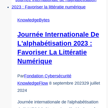
des
seniors
2024
KnowledgeBytes
:
Notre
Journée Internationale De
engagement
L'alphabétisation 2023 :
en
Favoriser La Littératie
faveur
Numérique
de
la
cybersécurité
Par
Fondation Cybersécurité
des
KnowledgeFlow
8 septembre 2023
29 juillet
seniors
2024
Journée internationale de l'alphabétisation