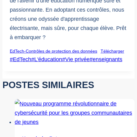
de l'avenir d'une éducation numérique sûre et
passionnante. En adoptant ces contrôles, nous
créons une odyssée d'apprentissage
électrisante, mais sûre, pour chaque élève. Prêt
à embarquer ?
EdTech-Contrôles de protection des données
Télécharger
Post
#
EdTech
#
L'éducation
#
Vie privée
#
enseignants
Tags
:
POSTES SIMILAIRES