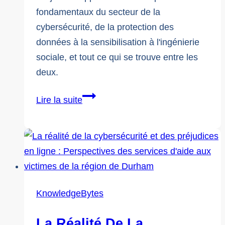
fondamentaux du secteur de la
cybersécurité, de la protection des
données à la sensibilisation à l'ingénierie
sociale, et tout ce qui se trouve entre les
deux.
Groupes
Lire la suite
communautaires
de
jeunes
-
Nouveau
programme
KnowledgeBytes
d'études
sur
La Réalité De La