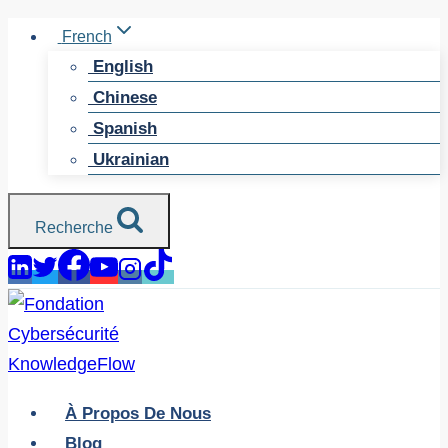
Skip
French
to
English
content
Chinese
Spanish
Ukrainian
Recherche
À Propos De Nous
Blog