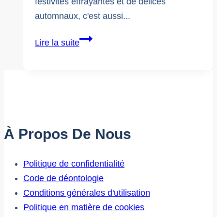
festivités effrayantes et de délices
automnaux, c'est aussi...
Mois
Lire la suite
de
la
sensibilisation
à
la
cybersécurité
À Propos De Nous
:
Vaincre
Politique de confidentialité
les
Code de déontologie
menaces
Conditions générales d'utilisation
en
Politique en matière de cookies
ligne