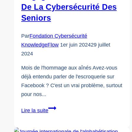
De La Cybersécurité Des
:
Perspectives
Seniors
des
services
Par
Fondation Cybersécurité
d'aide
KnowledgeFlow
1er juin 2024
29 juillet
aux
2024
victimes
de
Mois de l'hommage aux aînés Avez-vous
la
déjà entendu parler de l'escroquerie sur
région
Facebook ? C'est un vrai problème, surtout
de
pour nos...
Durham
Célébration
Lire la suite
du
Mois