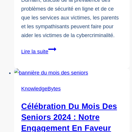
Durham, discute de la prévalence des
problèmes de sécurité en ligne et de ce
que les services aux victimes, les parents
et les sympathisants peuvent faire pour
aider les victimes de la cybercriminalité.
La
Lire la suite
réalité
de
la
cybersécurité
KnowledgeBytes
et
des
Célébration Du Mois Des
préjudices
Seniors 2024 : Notre
en
Engagement En Faveur
ligne