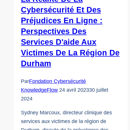
la
Cybersécurité Et Des
cybersécurité
Préjudices En Ligne :
Perspectives Des
Services D'aide Aux
Victimes De La Région De
Durham
Par
Fondation Cybersécurité
KnowledgeFlow
24 avril 2023
30 juillet
2024
Sydney Marcoux, directeur clinique des
services aux victimes de la région de