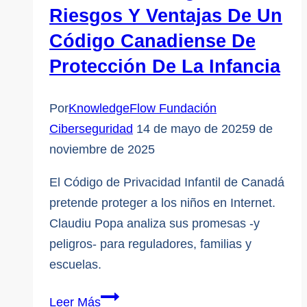
Riesgos Y Ventajas De Un
sin
Código Canadiense De
ánimo
de
Protección De La Infancia
lucro
Por
KnowledgeFlow Fundación
Ciberseguridad
14 de mayo de 2025
9 de
noviembre de 2025
El Código de Privacidad Infantil de Canadá
pretende proteger a los niños en Internet.
Claudiu Popa analiza sus promesas -y
peligros- para reguladores, familias y
escuelas.
Promesas
Leer Más