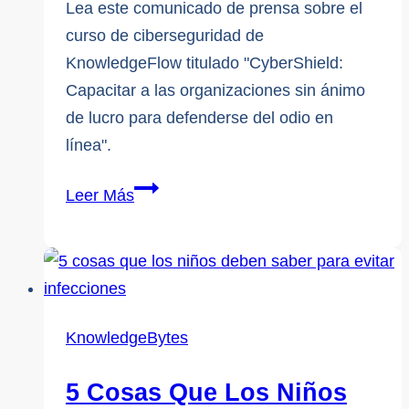
Lea este comunicado de prensa sobre el
curso de ciberseguridad de
KnowledgeFlow titulado "CyberShield:
Capacitar a las organizaciones sin ánimo
de lucro para defenderse del odio en
línea".
Comunicado
Leer Más
de
prensa
del
curso
CyberShield
KnowledgeBytes
|
KnowledgeFlow
5 Cosas Que Los Niños