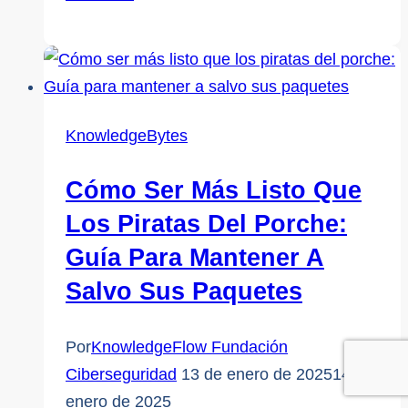
digitales,
escollos
analógicos:
Riesgos
y
KnowledgeBytes
ventajas
de
Cómo Ser Más Listo Que
un
Los Piratas Del Porche:
código
Guía Para Mantener A
canadiense
Salvo Sus Paquetes
de
protección
de
Por
KnowledgeFlow Fundación
la
Ciberseguridad
13 de enero de 2025
14 de
infancia
enero de 2025