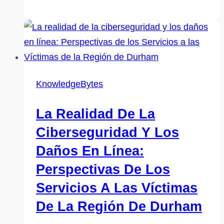
cosas
que
los
niños
deben
saber
KnowledgeBytes
para
evitar
La Realidad De La
infecciones
Ciberseguridad Y Los
Daños En Línea:
Perspectivas De Los
Servicios A Las Víctimas
De La Región De Durham