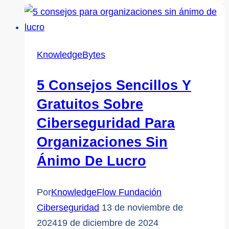
de
la
ciberseguridad
y
KnowledgeBytes
los
daños
5 Consejos Sencillos Y
en
Gratuitos Sobre
línea:
Ciberseguridad Para
Perspectivas
Organizaciones Sin
de
los
Ánimo De Lucro
Servicios
a
Por
KnowledgeFlow Fundación
las
Ciberseguridad
13 de noviembre de
Víctimas
2024
19 de diciembre de 2024