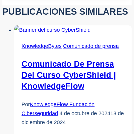
entrada:
PUBLICACIONES SIMILARES
KnowledgeBytes
Comunicado de prensa
Comunicado De Prensa
Del Curso CyberShield |
KnowledgeFlow
Por
KnowledgeFlow Fundación
Ciberseguridad
4 de octubre de 2024
18 de
diciembre de 2024