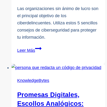
de
la
Las organizaciones sin ánimo de lucro son
Región
el principal objetivo de los
de
ciberdelincuentes. Utiliza estos 5 sencillos
Durham
consejos de ciberseguridad para proteger
tu información.
5
Leer Más
consejos
sencillos
y
gratuitos
KnowledgeBytes
sobre
ciberseguridad
Promesas Digitales,
para
Escollos Analógicos:
organizaciones