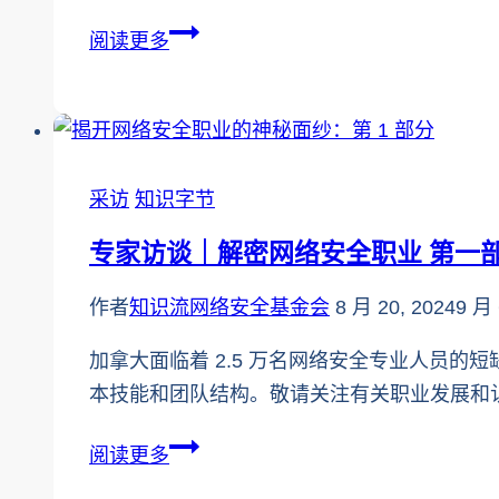
专
阅读更多
家
访
谈
｜
采访
知识字节
解
密
专家访谈｜解密网络安全职业 第一
网
络
作者
知识流网络安全基金会
8 月 20, 2024
9 月 
安
加拿大面临着 2.5 万名网络安全专业人员的短缺。I
全
本技能和团队结构。敬请关注有关职业发展和
职
业
专
阅读更多
第
家