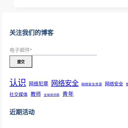
二
访
部
谈
分
｜
解
关注我们的博客
密
网
电子邮件
*
络
提交
安
全
认识
职
网络安全
网络犯罪
网络安全
网络安全资源
业
青年
教师
社交媒体
全球资讯网
第
一
近期活动
部
分