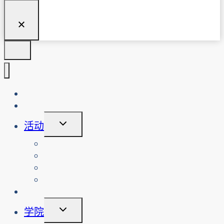
关于我们
博客
切
活动
换
子
查看活动
菜
搜索过往活动
单
查看网络安全工作坊
预约网络安全工作坊或活动
倡议
切
学院
换