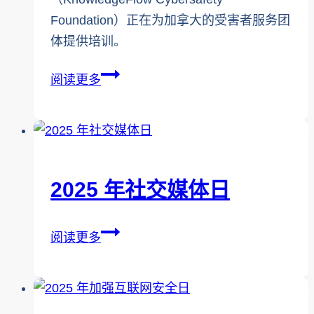
Foundation）正在为加拿大的受害者服务团
体提供培训。
新
阅读更多
闻
稿：
CARE
课
程
2025 年社交媒体日
为
受
2025
阅读更多
害
年
者
社
服
交
务