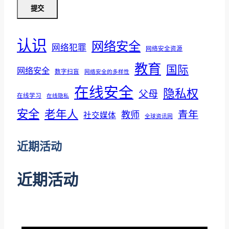
拿
提交
大
儿
认识
网络安全
童
网络犯罪
网络安全资源
的
教育
国际
网络安全
数字扫盲
网络安全的多样性
生
在线安全
隐私权
命：
父母
在线学习
在线隐私
色
安全
老年人
青年
教师
社交媒体
全球资讯网
情
短
近期活动
信
勒
近期活动
索