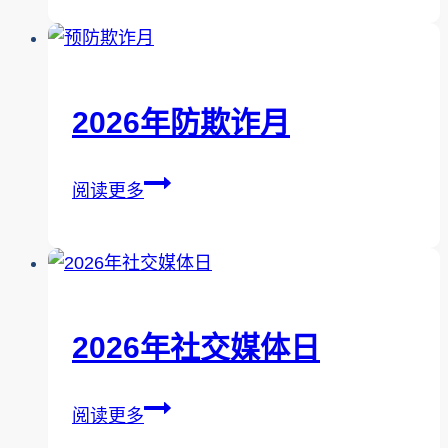
更
安
全
的
2026年防欺诈月
互
联
2026
阅读更多
网
年
日
防
欺
诈
月
2026年社交媒体日
2026
阅读更多
年