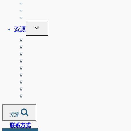
子
课程
菜
关于
单
登录
切
资源
换
子
教师
菜
按课程排列的资源
单
家长
老年人
非营利组织
翻译资源
媒体
警察服务
所有资源
搜索
联系方式