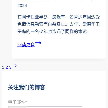
2024
在阿卡迪亚半岛，最近有一名青少年因遭受
色情信息勒索而自杀身亡。去年，爱德华王
子岛的一名少年也遭遇了同样的命运。
这
阅读更多
种
骗
局
页
下
1
2
3
正
一
面
在
页
导
扼
关注我们的博客
杀
航
加
电子邮件
*