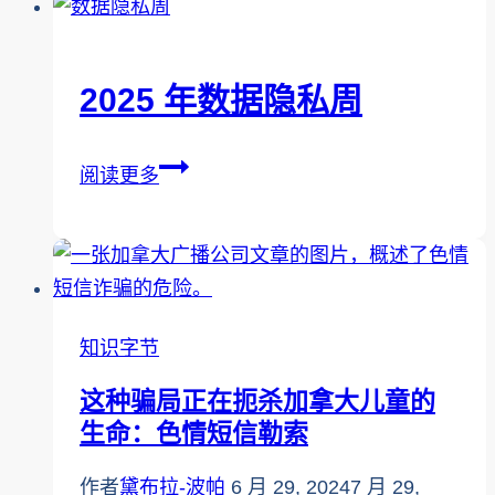
防
欺
诈
2025 年数据隐私周
月
2025
阅读更多
年
数
据
隐
私
知识字节
周
这种骗局正在扼杀加拿大儿童的
生命：色情短信勒索
作者
黛布拉-波帕
6 月 29, 2024
7 月 29,