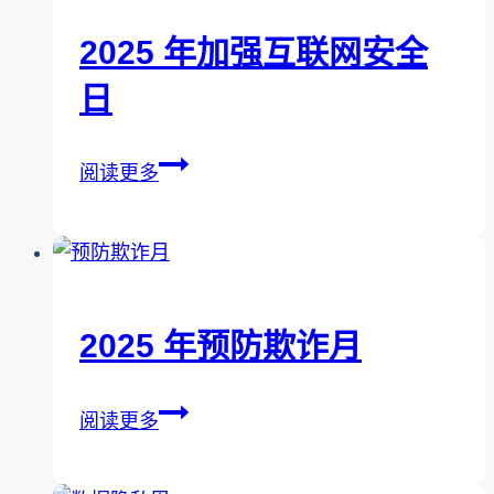
媒
部
体
2025 年加强互联网安全
门
日
提
日
供
网
2025
阅读更多
络
年
犯
加
罪
强
认
互
识
联
2025 年预防欺诈月
和
网
应
安
2025
对
阅读更多
全
年
教
日
预
育