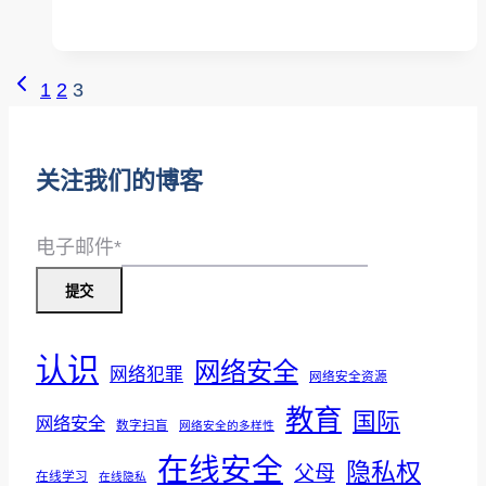
年
全
国
页
上
1
2
3
潇
一
面
洒
页
导
数
关注我们的博客
据
航
日
电子邮件
*
提交
认识
网络安全
网络犯罪
网络安全资源
教育
国际
网络安全
数字扫盲
网络安全的多样性
在线安全
隐私权
父母
在线学习
在线隐私