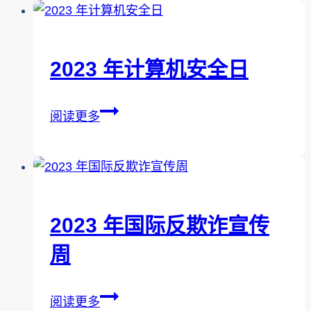
技
全
术
玩
在
游
2023 年计算机安全日
人
戏
口
小
2023
阅读更多
贩
贴
年
运
士
计
中
算
的
机
作
安
2023 年国际反欺诈宣传
用
全
周
日
2023
阅读更多