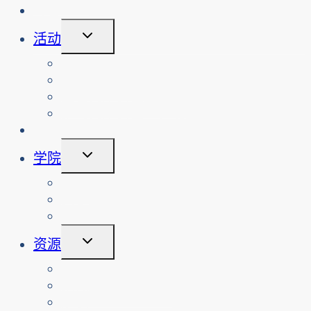
博客
切
活动
换
子
查看活动
菜
搜索过往活动
单
查看网络安全工作坊
预约网络安全工作坊或活动
倡议
切
学院
换
子
课程
菜
关于
单
登录
切
资源
换
子
教师
菜
按课程排列的资源
单
家长