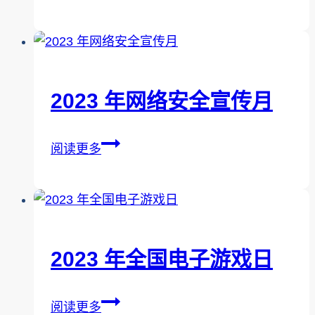
年
国
际
反
欺
2023 年网络安全宣传月
诈
宣
2023
阅读更多
传
年
周
网
络
安
全
2023 年全国电子游戏日
宣
传
2023
阅读更多
月