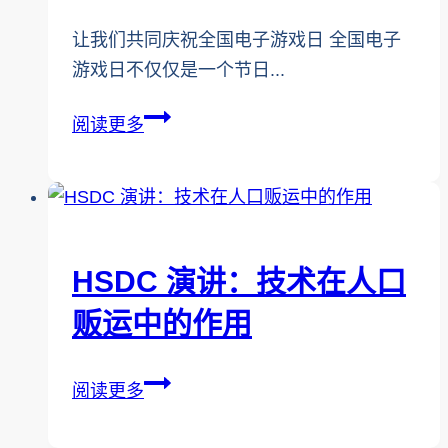
威
胁
让我们共同庆祝全国电子游戏日 全国电子
游戏日不仅仅是一个节日...
2023
阅读更多
年
全
国
电
子
HSDC 演讲：技术在人口
游
贩运中的作用
戏
日：
HSDC
儿
阅读更多
演
童
讲：
安