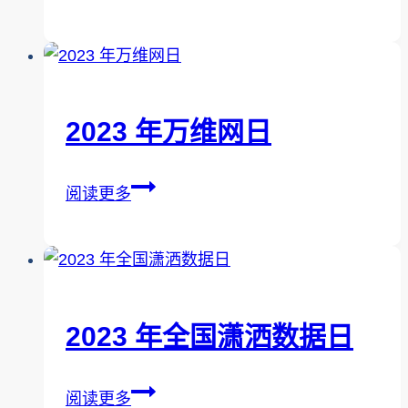
年
全
国
电
子
2023 年万维网日
游
戏
2023
阅读更多
日
年
万
维
网
日
2023 年全国潇洒数据日
2023
阅读更多