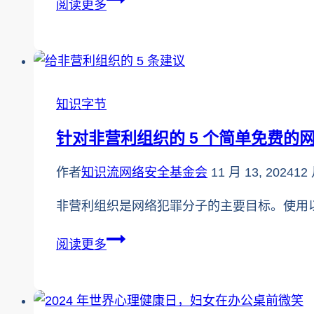
阅读更多
年
回
顾：
通
知识字节
过
数
针对非营利组织的 5 个简单免费的
字
扫
作者
知识流网络安全基金会
11 月 13, 2024
12 
盲
非营利组织是网络犯罪分子的主要目标。使用以
激
励
针
阅读更多
加
对
拿
非
大
营