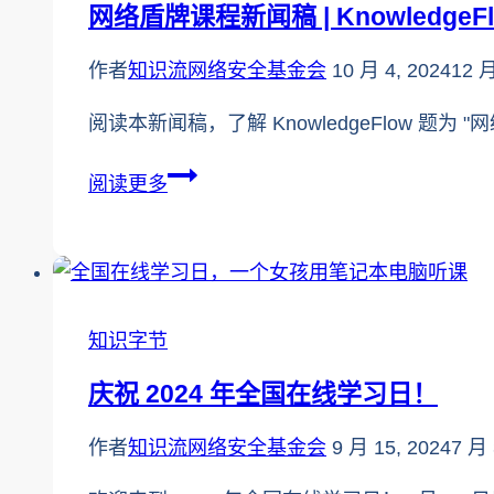
网络盾牌课程新闻稿 | KnowledgeFl
提
康
示
日
作者
知识流网络安全基金会
10 月 4, 2024
12 月
阅读本新闻稿，了解 KnowledgeFlow 
网
阅读更多
络
盾
牌
课
知识字节
程
新
庆祝 2024 年全国在线学习日！
闻
稿
作者
知识流网络安全基金会
9 月 15, 2024
7 月 
|