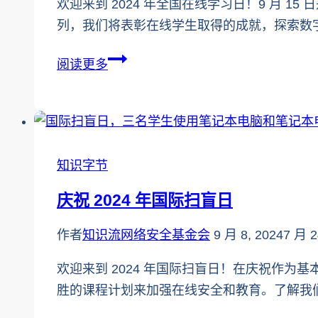
欢迎来到 2024 年全国在线学习日！9 月
KnowledgeFlow
列，我们将表彰在线学生取得的成就，探索数
庆
阅读更多
祝
2024
年
全
知识字节
国
在
庆祝 2024 年国际扫盲日
线
学
作者
知识流网络安全基金会
9 月 8, 2024
7 月 2
习
欢迎来到 2024 年国际扫盲日！在庆祝作为基
日！
胜的课程计划来加强在线安全和教育。了解我