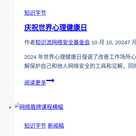
人
利
并
知识字节
组
增
织
庆祝世界心理健康日
强
的
他
5
作者
知识流网络安全基金会
10 月 10, 2024
7 月
们
个
的
2024 年世界心理健康日强调了改善工作场所心
简
能
解保护自己和他人网络安全的工具和见解，同
单
力
免
庆
阅读更多
费
祝
的
世
网
界
络
心
安
知识字节
理
新闻稿
全
健