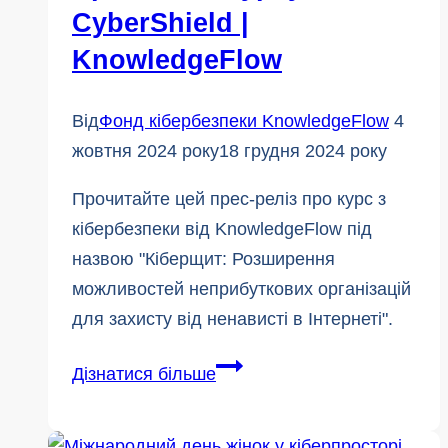
CyberShield |
KnowledgeFlow
Від
Фонд кібербезпеки KnowledgeFlow
4
жовтня 2024 року
18 грудня 2024 року
Прочитайте цей прес-реліз про курс з
кібербезпеки від KnowledgeFlow під
назвою "Кіберщит: Розширення
можливостей неприбуткових організацій
для захисту від ненависті в Інтернеті".
Прес-
Дізнатися більше
реліз
курсу