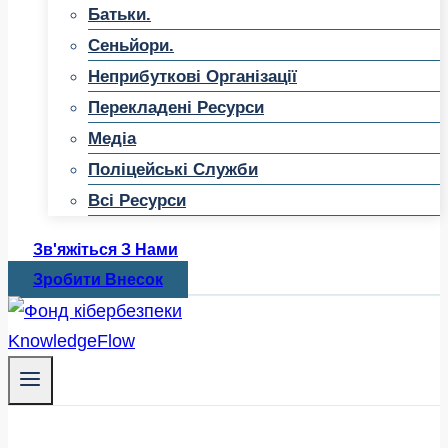
Батьки.
Сеньйори.
Неприбуткові Організації
Перекладені Ресурси
Медіа
Поліцейські Служби
Всі Ресурси
Зв'яжіться З Нами
Зробити Внесок