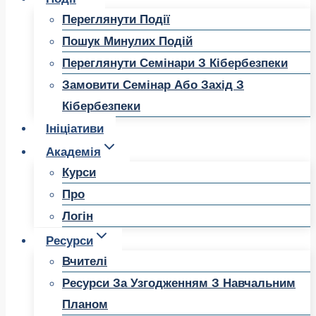
Переглянути Події
Пошук Минулих Подій
Переглянути Семінари З Кібербезпеки
Замовити Семінар Або Захід З
Кібербезпеки
Ініціативи
Академія
Курси
Про
Логін
Ресурси
Вчителі
Ресурси За Узгодженням З Навчальним
Планом