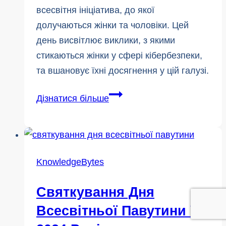
всесвітня ініціатива, до якої
долучаються жінки та чоловіки. Цей
день висвітлює виклики, з якими
стикаються жінки у сфері кібербезпеки,
та вшановує їхні досягнення у цій галузі.
Міжнародний
Дізнатися більше
день
жінок
у
кіберпросторі
KnowledgeBytes
2024
Святкування Дня
Всесвітньої Павутини У