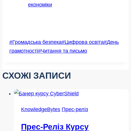
економіки
Позначки
#
Громадська безпека
#
Цифрова освіта
#
День
запису:
грамотності
#
Читання та письмо
СХОЖІ ЗАПИСИ
KnowledgeBytes
Прес-реліз
Прес-Реліз Курсу