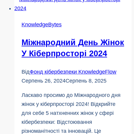
CyberShield
|
KnowledgeFlow
KnowledgeBytes
Міжнародний День Жінок
У Кіберпросторі 2024
Від
Фонд кібербезпеки KnowledgeFlow
Серпень 26, 2024
Серпень 8, 2025
Ласкаво просимо до Міжнародного дня
жінок у кіберпросторі 2024! Відкрийте
для себе 5 натхненних жінок у сфері
кібербезпеки: Відстоювання
різноманітності та інновацій. Це