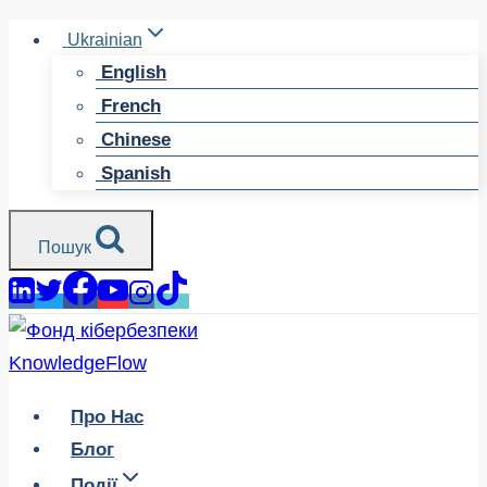
Перейти
Ukrainian
до
English
змісту
French
Chinese
Spanish
Пошук
Про Нас
Блог
Події