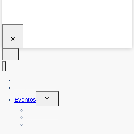
Quiénes somos
Blog
Alternar
Eventos
Menú
Hijo
Ver eventos
Buscar eventos pasados
Ver talleres sobre ciberseguridad
Reserve un taller o evento sobre