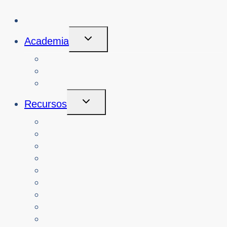
ciberseguridad
Iniciativas
Alternar
Academia
Menú
Hijo
Cursos
Acerca de
Inicio de sesión
Alternar
Recursos
Menú
Hijo
Profesores
Recursos por alineación curricular
Padres
Mayores
Organizaciones sin ánimo de lucro
Recursos traducidos
Medios de comunicación
Servicios policiales
Todos los recursos