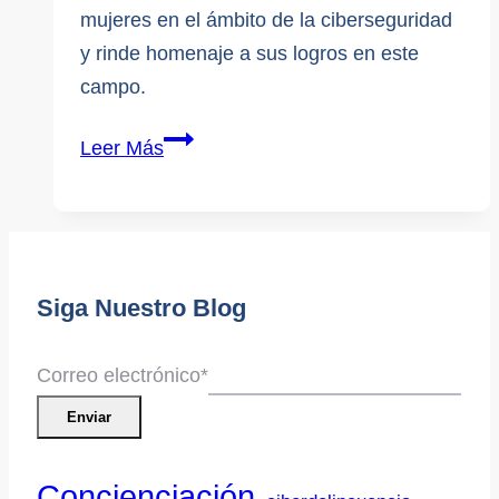
mujeres en el ámbito de la ciberseguridad
y rinde homenaje a sus logros en este
campo.
Día
Leer Más
Internacional
de
la
Mujer
Siga Nuestro Blog
en
el
Ciberespacio
Correo electrónico
*
2024
Enviar
Concienciación