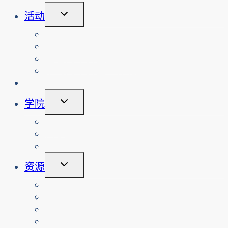
切
活动
换
子
查看活动
菜
搜索过往活动
单
查看网络安全工作坊
预约网络安全工作坊或活动
倡议
切
学院
换
子
课程
菜
关于
单
登录
切
资源
换
子
教师
菜
按课程排列的资源
单
家长
老年人