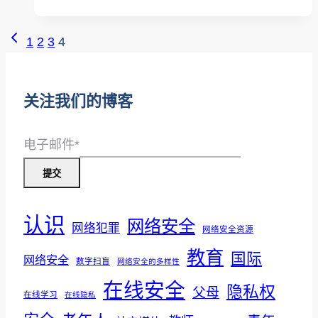
全
国
页
上
1
2
3
4
潇
一
面
洒
页
导
数
关注我们的博客
据
航
日
电子邮件
*
提交
认识
网络安全
网络犯罪
网络安全资源
教育
国际
网络安全
数字扫盲
网络安全的多样性
在线安全
隐私权
父母
在线学习
在线隐私