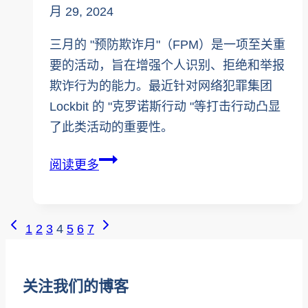
月 29, 2024
器
指
三月的 "预防欺诈月"（FPM）是一项至关重
南
要的活动，旨在增强个人识别、拒绝和举报
欺诈行为的能力。最近针对网络犯罪集团
Lockbit 的 "克罗诺斯行动 "等打击行动凸显
了此类活动的重要性。
预
阅读更多
防
欺
诈
页
上
下
1
2
3
4
5
6
7
月：
一
一
面
避
页
页
导
免
关注我们的博客
恶