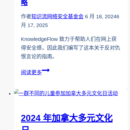
略
日
作者
知识流网络安全基金会
6 月 18, 2024
6
月 17, 2025
KnowledgeFlow 致力于帮助人们在网上获
得安全感，因此我们编写了这本关于反对仇
恨言论的指南。
反
阅读更多
击
网
上
仇
恨
2024 年加拿大多元文化
言