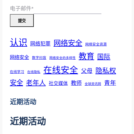
航
意
电子邮件
*
软
提交
件
和
认识
网络安全
网
网络犯罪
网络安全资源
络
教育
国际
网络安全
数字扫盲
网络安全的多样性
钓
在线安全
隐私权
鱼
父母
在线学习
在线隐私
的
安全
老年人
青年
教师
社交媒体
全球资讯网
4
个
近期活动
技
巧
近期活动