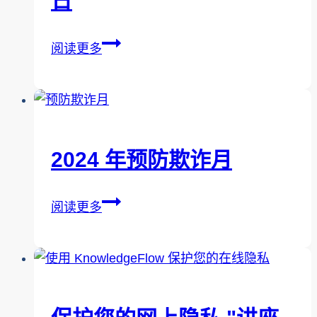
日
论
的
2024
5
阅读更多
年
项
加
积
拿
极
大
策
多
略
2024 年预防欺诈月
元
文
2024
阅读更多
化
年
日
预
防
欺
诈