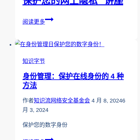
保护您的网上隐私 "讲座
月
保
阅读更多
护
您
的
网
知识字节
上
身份管理：保护在线身份的 4 种
隐
方法
私
"讲
作者
知识流网络安全基金会
4 月 8, 2024
6
座
月 3, 2024
保护您的数字身份
身