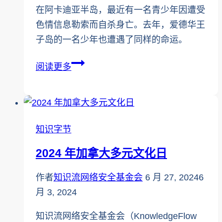
在阿卡迪亚半岛，最近有一名青少年因遭受
色情信息勒索而自杀身亡。去年，爱德华王
子岛的一名少年也遭遇了同样的命运。
这
阅读更多
种
骗
局
正
知识字节
在
2024 年加拿大多元文化日
扼
杀
作者
知识流网络安全基金会
6 月 27, 2024
6
加
月 3, 2024
拿
大
知识流网络安全基金会（KnowledgeFlow