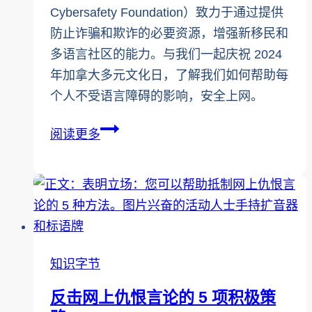
儿
Cybersafety Foundation）致力于通过提供
童
防止诈骗和欺诈的必要资源，增强新移民和
的
多语言社区的能力。与我们一起庆祝 2024
生
年加拿大多元文化日，了解我们如何帮助每
命：
个人不受语言障碍的影响，安全上网。
色
2024
情
阅读更多
年
短
加
信
拿
勒
大
索
多
元
知识字节
文
反击网上仇恨言论的 5 项积极策
化