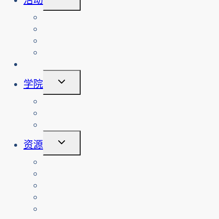
换
子
查看活动
菜
搜索过往活动
单
查看网络安全工作坊
预约网络安全工作坊或活动
倡议
切
学院
换
子
课程
菜
关于
单
登录
切
资源
换
子
教师
菜
按课程排列的资源
单
家长
老年人
非营利组织