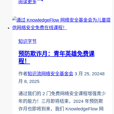
阅读更多
份
管
理：
保
护
知识字节
在
预防欺诈月：青年英雄免费课
线
程！
身
份
作者
知识流网络安全基金会
3 月 25, 2024
8
的
月 8, 2025
4
种
通过我们的 2 门免费网络安全课程增强青少
方
年的能力！三月即将结束，2024 年预防欺
法
诈月也即将到来，我们 KnowledgeFlow 网