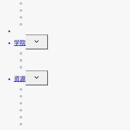
子
查看活动
菜
搜索过往活动
单
查看网络安全工作坊
预约网络安全工作坊或活动
倡议
切
学院
换
子
课程
菜
关于
单
登录
切
资源
换
子
教师
菜
按课程排列的资源
单
家长
老年人
非营利组织
翻译资源