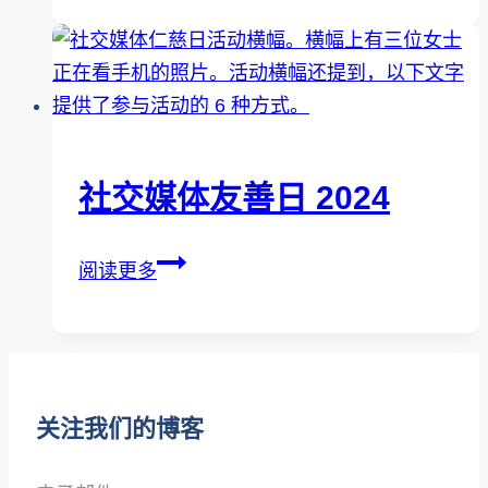
世
界
心
理
健
康
社交媒体友善日 2024
日
社
阅读更多
交
媒
体
友
关注我们的博客
善
日