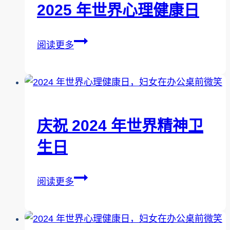
体
2025 年世界心理健康日
友
善
2025
阅读更多
日
年
世
界
心
理
庆祝 2024 年世界精神卫
健
生日
康
日
庆
阅读更多
祝
2024
年