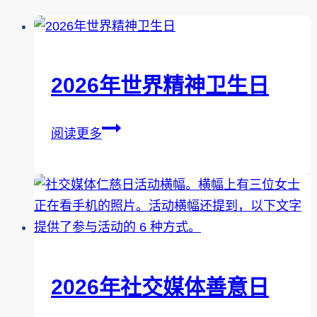
2026年世界精神卫生日
2026
阅读更多
年
世
界
精
神
卫
生
2026年社交媒体善意日
日