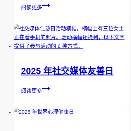
2026
阅读更多
年
社
交
媒
体
善
意
2025 年社交媒体友善日
日
2025
阅读更多
年
社
交
媒