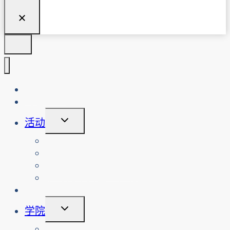
关于我们
博客
切
活动
换
子
查看活动
菜
搜索过往活动
单
查看网络安全工作坊
预约网络安全工作坊或活动
倡议
切
学院
换
子
课程