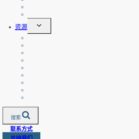
菜
关于
单
登录
切
资源
换
子
教师
菜
按课程排列的资源
单
家长
老年人
非营利组织
翻译资源
媒体
警察服务
所有资源
搜索
联系方式
支持我们