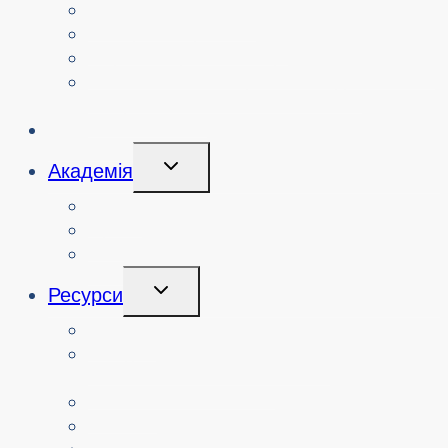
Переглянути події
Пошук минулих подій
Переглянути семінари з кібербезпеки
Замовити семінар або захід з
кібербезпеки
Ініціативи
Перемикання
Академія
Дочірнього
Меню
Курси
Про
Логін
Перемикання
Ресурси
Дочірнього
Меню
Вчителі
Ресурси за узгодженням з
навчальним планом
Батьки.
Сеньйори.