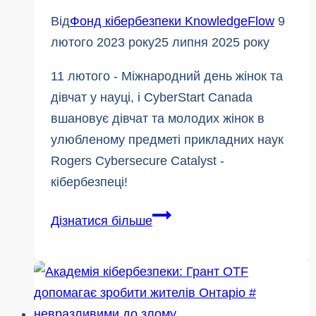
Від
Фонд кібербезпеки KnowledgeFlow
9
лютого 2023 року
25 липня 2025 року
11 лютого - Міжнародний день жінок та
дівчат у науці, і CyberStart Canada
вшановує дівчат та молодих жінок в
улюбленому предметі прикладних наук
Rogers Cybersecure Catalyst -
кібербезпеці!
Заохочення
Дізнатися більше
жінок
до
кар'єри
в