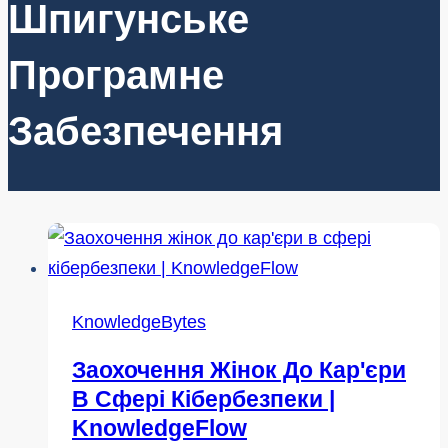
Шпигунське
Програмне
Забезпечення
KnowledgeBytes
Заохочення Жінок До Кар'єри
В Сфері Кібербезпеки |
KnowledgeFlow