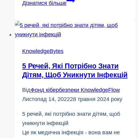
Академія
Дізнатися більше
кібербезпеки:
Грант
OTF
допомагає
зробити
KnowledgeBytes
жителів
5 Речей, Які Потрібно Знати
Онтаріо
Дітям, Щоб Уникнути Інфекцій
#
невразливими
Від
Фонд кібербезпеки KnowledgeFlow
до
Листопад 14, 2022
28 травня 2024 року
злому
5 речей, які потрібно знати дітям, щоб
уникнути інфекцій
Це як медична інфекція - вона вам не