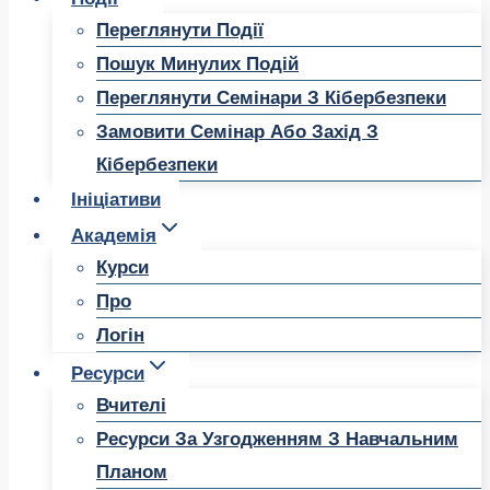
Переглянути Події
Пошук Минулих Подій
Переглянути Семінари З Кібербезпеки
Замовити Семінар Або Захід З
Кібербезпеки
Ініціативи
Академія
Курси
Про
Логін
Ресурси
Вчителі
Ресурси За Узгодженням З Навчальним
Планом