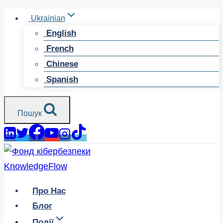
Перейти
Ukrainian
до
English
змісту
French
Chinese
Spanish
Пошук
Про Нас
Блог
Події