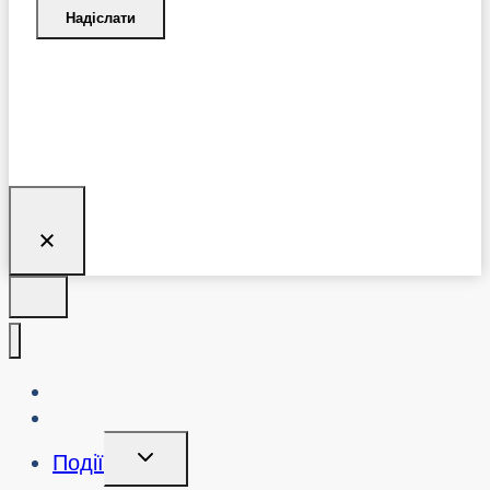
Надіслати
Про нас
Блог
Перемикання
Події
Дочірнього
Меню