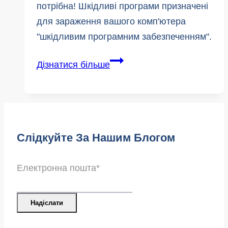
потрібна! Шкідливі програми призначені
для зараження вашого комп'ютера
"шкідливим програмним забезпеченням".
5
Дізнатися більше
речей,
які
потрібно
знати
Слідкуйте За Нашим Блогом
дітям,
щоб
уникнути
Електронна пошта
*
інфекцій
Надіслати