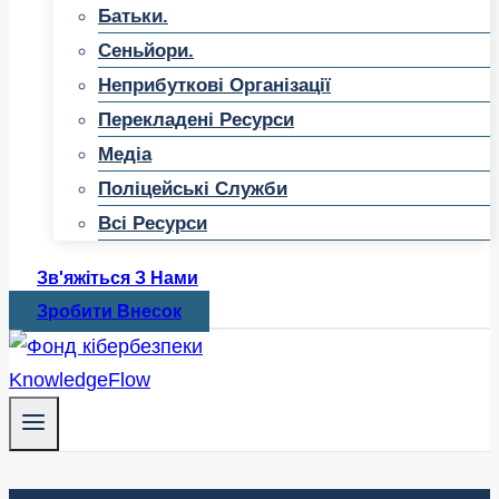
Батьки.
Сеньйори.
Неприбуткові Організації
Перекладені Ресурси
Медіа
Поліцейські Служби
Всі Ресурси
Зв'яжіться З Нами
Зробити Внесок