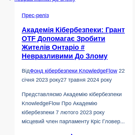
сфері
кібербезпеки
Прес-реліз
|
Академія Кібербезпеки: Грант
KnowledgeFlow
OTF Допомагає Зробити
Жителів Онтаріо #
Невразливими До Злому
Від
Фонд кібербезпеки KnowledgeFlow
22
січня 2023 року
27 травня 2024 року
Представляємо Академію кібербезпеки
KnowledgeFlow Про Академію
кібербезпеки 7 лютого 2023 року
місцевий член парламенту Кріс Гловер...