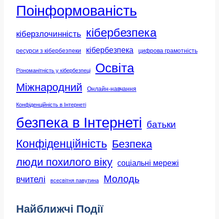
Поінформованість
кібербезпека
кіберзлочинність
кібербезпека
ресурси з кібербезпеки
цифрова грамотність
Освіта
Різноманітність у кібербезпеці
Міжнародний
Онлайн-навчання
Конфіденційність в Інтернеті
безпека в Інтернеті
батьки
Конфіденційність
Безпека
люди похилого віку
соціальні мережі
Молодь
вчителі
всесвітня павутина
Найближчі Події