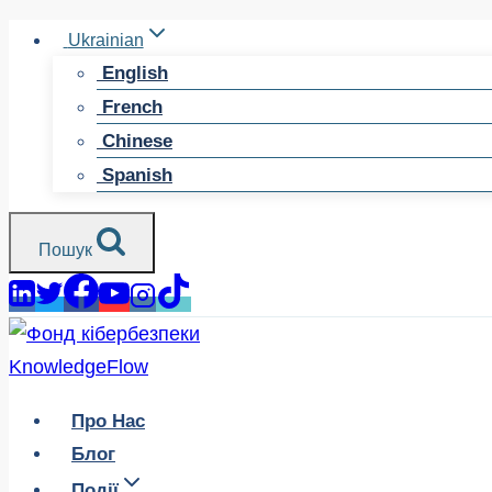
Перейти
Ukrainian
до
English
змісту
French
Chinese
Spanish
Пошук
Про Нас
Блог
Події