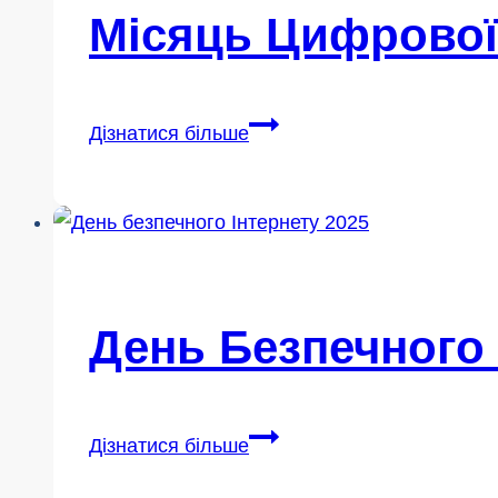
Місяць Цифрової 
Місяць
Дізнатися більше
цифрової
молоді
(Квебек)
2026
День Безпечного 
День
Дізнатися більше
безпечного