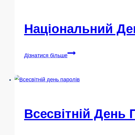
2026
року
Національний Ден
Національний
Дізнатися більше
день
супергероїв
2026
року
Всесвітній День 