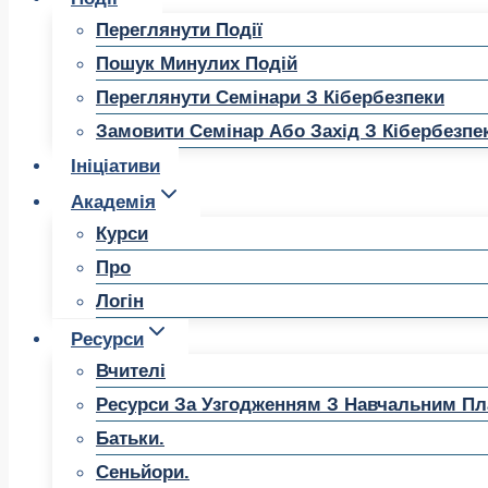
Переглянути Події
Пошук Минулих Подій
Переглянути Семінари З Кібербезпеки
Замовити Семінар Або Захід З Кібербезпе
Ініціативи
Академія
Курси
Про
Логін
Ресурси
Вчителі
Ресурси За Узгодженням З Навчальним П
Батьки.
Сеньйори.