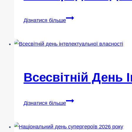
Міжнародний
Дізнатися більше
день
перевірки
фактів
2026
Всесвітній День 
Всесвітній
Дізнатися більше
день
інтелектуальної
власності