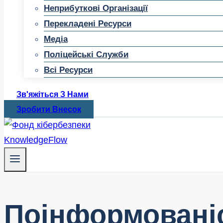
Неприбуткові Організації
Перекладені Ресурси
Медіа
Поліцейські Служби
Всі Ресурси
Зв'яжіться З Нами
Зробити Внесок
Поінформовані