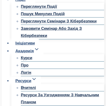
Переглянути Події
Пошук Минулих Подій
Переглянути Семінари З Кібербезпеки
Замовити Семінар Або Захід З
Кібербезпеки
Ініціативи
Академія
Курси
Про
Логін
Ресурси
Вчителі
Ресурси За Узгодженням З Навчальним
Планом