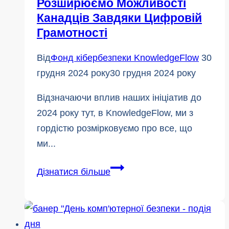
Розширюємо Можливості
Канадців Завдяки Цифровій
Грамотності
Від
Фонд кібербезпеки KnowledgeFlow
30
грудня 2024 року
30 грудня 2024 року
Відзначаючи вплив наших ініціатив до
2024 року тут, в KnowledgeFlow, ми з
гордістю розмірковуємо про все, що
ми...
2024
Дізнатися більше
в
огляді:
Надихаємо
та