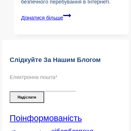
безпечного перебування в Інтернеті.
Святкування
Дізнатися більше
Дня
всесвітньої
павутини
у
Слідкуйте За Нашим Блогом
2024
році
Електронна пошта
*
Надіслати
Поінформованість