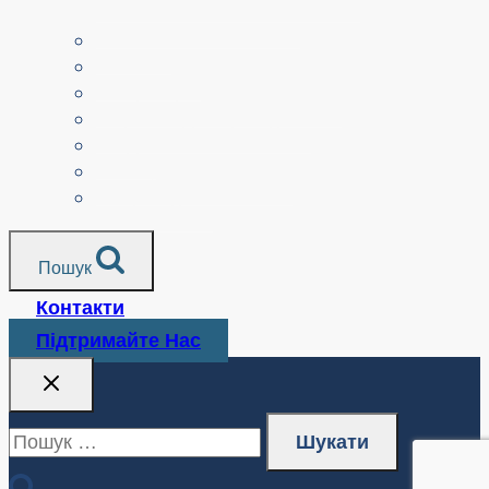
навчальним планом
Батьки.
Сеньйори.
Неприбуткові організації
Перекладені ресурси
Медіа
Поліцейські служби
Всі ресурси
Пошук
Контакти
Підтримайте Нас
Пошук: