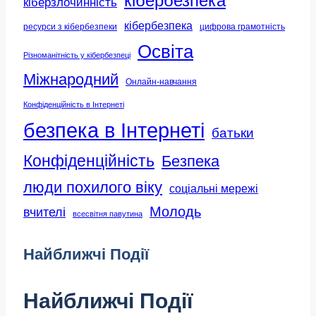
кібербезпека
кіберзлочинність
кібербезпека
ресурси з кібербезпеки
цифрова грамотність
Освіта
Різноманітність у кібербезпеці
Міжнародний
Онлайн-навчання
Конфіденційність в Інтернеті
безпека в Інтернеті
батьки
Конфіденційність
Безпека
люди похилого віку
соціальні мережі
Молодь
вчителі
всесвітня павутина
Найближчі Події
Найближчі Події