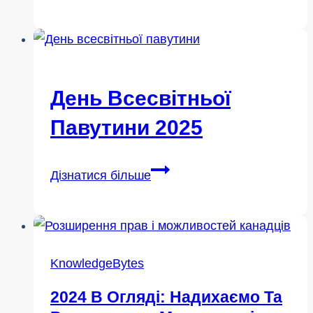
комп'ютерної
безпеки
2026
День Всесвітньої
Павутини 2025
День
Дізнатися більше
всесвітньої
павутини
2025
KnowledgeBytes
2024 В Огляді: Надихаємо Та