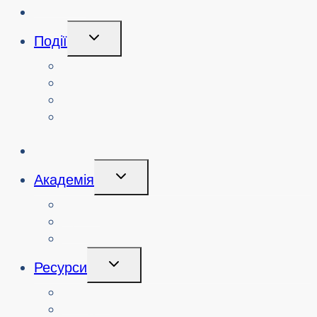
Блог
Перемикання
Події
Дочірнього
Меню
Переглянути події
Пошук минулих подій
Переглянути семінари з кібербезпеки
Замовити семінар або захід з
кібербезпеки
Ініціативи
Перемикання
Академія
Дочірнього
Меню
Курси
Про
Логін
Перемикання
Ресурси
Дочірнього
Меню
Вчителі
Ресурси за узгодженням з