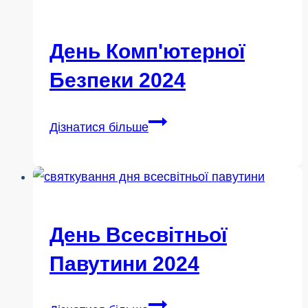
розширюємо
можливості
День Комп'ютерної
канадців
Безпеки 2024
завдяки
цифровій
День
грамотності
Дізнатися більше
комп'ютерної
безпеки
2024
День Всесвітньої
Павутини 2024
День