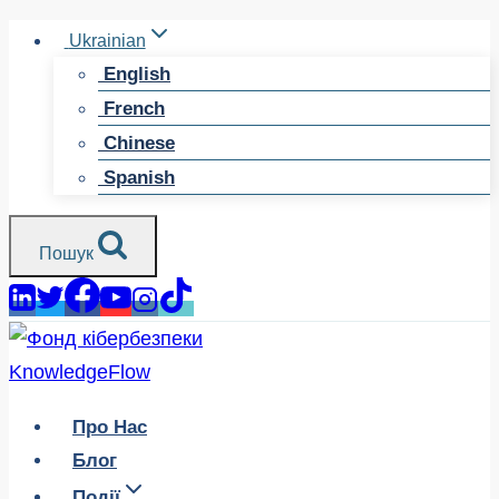
Перейти
Ukrainian
до
English
змісту
French
Chinese
Spanish
Пошук
Про Нас
Блог
Події