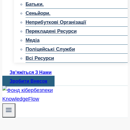
Батьки.
Сеньйори.
Неприбуткові Організації
Перекладені Ресурси
Медіа
Поліцейські Служби
Всі Ресурси
Зв'яжіться З Нами
Зробити Внесок