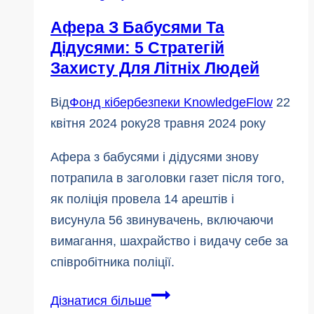
пес
Афера З Бабусями Та
Дідусями: 5 Стратегій
Захисту Для Літніх Людей
Від
Фонд кібербезпеки KnowledgeFlow
22
квітня 2024 року
28 травня 2024 року
Афера з бабусями і дідусями знову
потрапила в заголовки газет після того,
як поліція провела 14 арештів і
висунула 56 звинувачень, включаючи
вимагання, шахрайство і видачу себе за
співробітника поліції.
Афера
Дізнатися більше