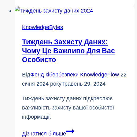
-
чия
це
KnowledgeBytes
відповідальність?
Тиждень Захисту Даних:
Чому Це Важливо Для Вас
Особисто
Від
Фонд кібербезпеки KnowledgeFlow
22
січня 2024 року
Травень 29, 2024
Тиждень захисту даних підкреслює
важливість захисту вашої особистої
інформації.
Тиждень
Дізнатися більше