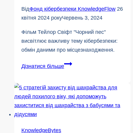
Від
Фонд кібербезпеки KnowledgeFlow
26
квітня 2024 року
Червень 3, 2024
Фільм Тейлор Свіфт "Чорний пес"
висвітлює важливу тему кібербезпеки:
обмін даними про місцезнаходження.
Локальний
Дізнатися більше
розподіл
ризиків
у
фільмі
Тейлор
Свіфт
"Чорний
KnowledgeBytes