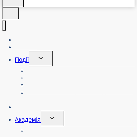
Про нас
Блог
Перемикання
Події
Дочірнього
Меню
Переглянути події
Пошук минулих подій
Переглянути семінари з кібербезпеки
Замовити семінар або захід з
кібербезпеки
Ініціативи
Перемикання
Академія
Дочірнього
Меню
Курси