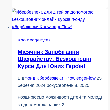
4
способи
захистити
свою
ідентичність
KnowledgeBytes
в
Місячник Запобігання
Інтернеті
Шахрайству: Безкоштовні
Курси Для Юних Героїв!
Від
Фонд кібербезпеки KnowledgeFlow
25
березня 2024 року
Серпень 8, 2025
Розширюємо можливості дітей та молоді
за допомогою наших 2