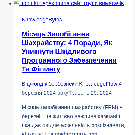
Password
Manager
KnowledgeBytes
до
Місяць Запобігання
Місяця
Шахрайству: 4 Поради, Як
захисту
Уникнути Шкідливого
від
Програмного Забезпечення
шахрайства
Та Фішингу
Від
Фонд кібербезпеки KnowledgeFlow
4
березня 2024 року
Травень 29, 2024
Місяць запобігання шахрайству (FPM) у
березні - це життєво важлива кампанія,
яка дає людям можливість розпізнавати,
відкидати та повідомляти про