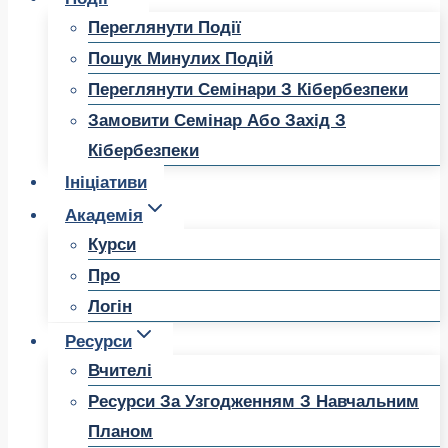
Переглянути Події
Пошук Минулих Подій
Переглянути Семінари З Кібербезпеки
Замовити Семінар Або Захід З
Кібербезпеки
Ініціативи
Академія
Курси
Про
Логін
Ресурси
Вчителі
Ресурси За Узгодженням З Навчальним
Планом