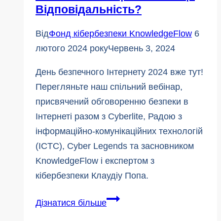
Відповідальність?
забезпечення
та
Від
Фонд кібербезпеки KnowledgeFlow
6
фішингу
лютого 2024 року
Червень 3, 2024
День безпечного Інтернету 2024 вже тут!
Перегляньте наш спільний вебінар,
присвячений обговоренню безпеки в
Інтернеті разом з Cyberlite, Радою з
інформаційно-комунікаційних технологій
(ICTC), Cyber Legends та засновником
KnowledgeFlow і експертом з
кібербезпеки Клаудіу Попа.
Безпечний
Дізнатися більше
Інтернет