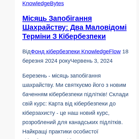
KnowledgeBytes
юних
Місяць Запобігання
героїв!
Шахрайству: Два Маловідомі
Терміни З Кібербезпеки
Від
Фонд кібербезпеки KnowledgeFlow
18
березня 2024 року
Червень 3, 2024
Березень - місяць запобігання
шахрайству. Ми святкуємо його з новим
баченням кібербезпеки підлітків! Склади
свій курс: Карта від кібербезпеки до
кіберзахисту - це наш новий курс,
розроблений для канадських підлітків.
Найкращі практики особистої