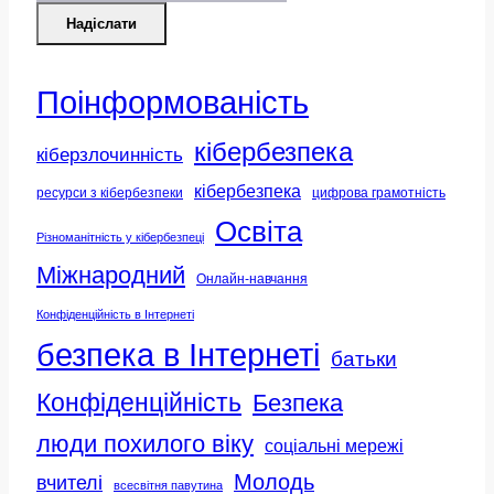
Надіслати
Поінформованість
кібербезпека
кіберзлочинність
кібербезпека
ресурси з кібербезпеки
цифрова грамотність
Освіта
Різноманітність у кібербезпеці
Міжнародний
Онлайн-навчання
Конфіденційність в Інтернеті
безпека в Інтернеті
батьки
Конфіденційність
Безпека
люди похилого віку
соціальні мережі
Молодь
вчителі
всесвітня павутина