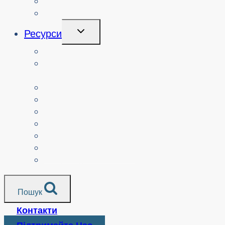
Про
Логін
Перемикання
Ресурси
Дочірнього
Меню
Вчителі
Ресурси за узгодженням з
навчальним планом
Батьки.
Сеньйори.
Неприбуткові організації
Перекладені ресурси
Медіа
Поліцейські служби
Всі ресурси
Пошук
Контакти