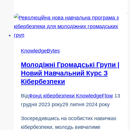
захисту
даних:
Чому
це
важливо
для
KnowledgeBytes
вас
Молодіжні Громадські Групи |
особисто
Новий Навчальний Курс З
Кібербезпеки
Від
Фонд кібербезпеки KnowledgeFlow
13
грудня 2023 року
29 липня 2024 року
Зосередившись на особистих навичках
кібербезпеки, молодь вивчатиме