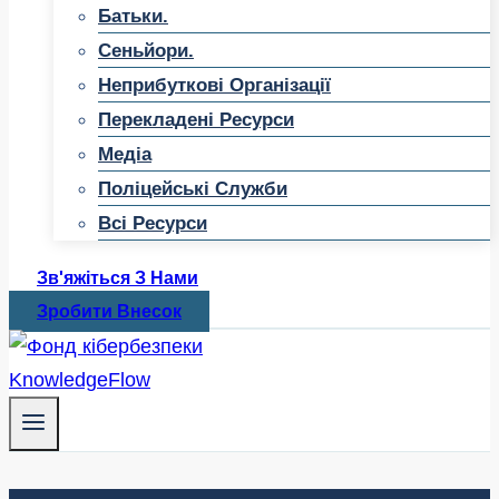
Батьки.
Сеньйори.
Неприбуткові Організації
Перекладені Ресурси
Медіа
Поліцейські Служби
Всі Ресурси
Зв'яжіться З Нами
Зробити Внесок