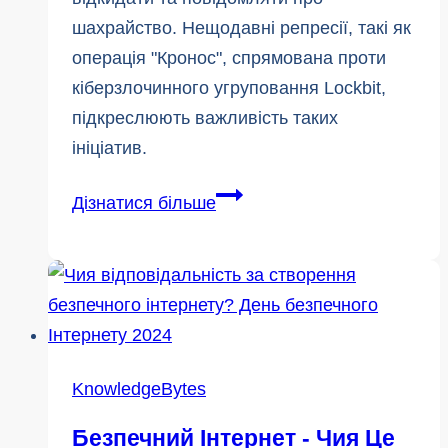
шахрайство. Нещодавні репресії, такі як
операція "Кронос", спрямована проти
кіберзлочинного угруповання Lockbit,
підкреслюють важливість таких
ініціатив.
Місяць
Дізнатися більше
запобігання
шахрайству:
4
поради,
як
уникнути
KnowledgeBytes
шкідливого
Безпечний Інтернет - Чия Це
програмного