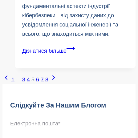
фундаментальні аспекти індустрії
кібербезпеки - від захисту даних до
усвідомлення соціальної інженерії та
всього, що знаходиться між ними.
Молодіжні
Дізнатися більше
громадські
групи
|
Навігація
Попередня
Наступна
1
...
3
4
5
6
7
8
Новий
сторінка
сторінка
За
навчальний
Сторінками:
курс
Слідкуйте За Нашим Блогом
з
кібербезпеки
Електронна пошта
*