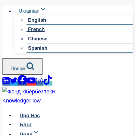
Перейти
Ukrainian
до
English
змісту
French
Chinese
Spanish
Пошук
Про Нас
Блог
Події