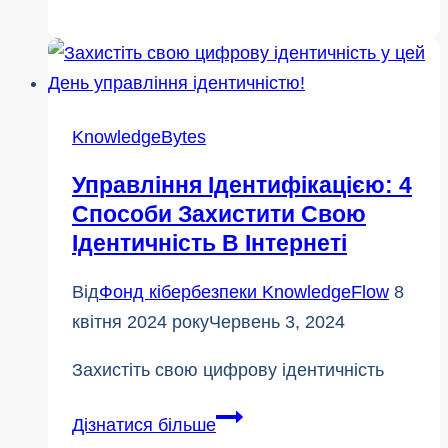
з
бабусями
та
дідусями:
5
KnowledgeBytes
стратегій
Управління Ідентифікацією: 4
захисту
Способи Захистити Свою
для
Ідентичність В Інтернеті
літніх
людей
Від
Фонд кібербезпеки KnowledgeFlow
8
квітня 2024 року
Червень 3, 2024
Захистіть свою цифрову ідентичність
Управління
Дізнатися більше
ідентифікацією: