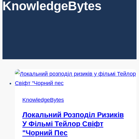
KnowledgeBytes
KnowledgeBytes
Локальний Розподіл Ризиків
У Фільмі Тейлор Свіфт
"Чорний Пес