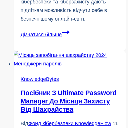
кібербезпеки та кіберзахисту дають
підліткам можливість відчути себе в
безпечнішому онлайн-світі.
Місяць
Дізнатися більше
запобігання
шахрайству:
Два
маловідомі
терміни
KnowledgeBytes
з
Посібник З Ultimate Password
кібербезпеки
Manager До Місяця Захисту
Від Шахрайства
Від
Фонд кібербезпеки KnowledgeFlow
11