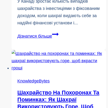
У Канаді зростає кількість випадків
шахрайства з інвестиціями з фіксованим
доходом, коли шахраї видають себе за
надійні фінансові установи і...
Як
Дізнатися більше
уникнути
інвестиційного
шахрайства:
Що
потрібно
знати
KnowledgeBytes
Шахрайство На Похоронах Та
Поминках: Як Шахраї
Використовують Горе, Щоб