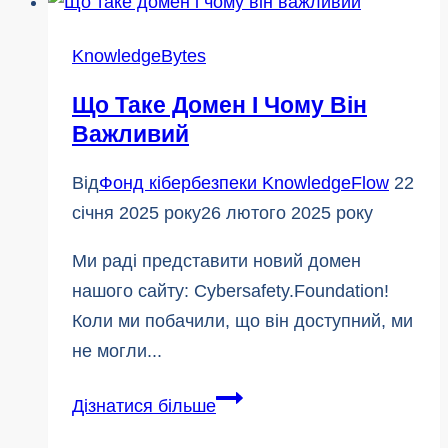
цьому
податковому
KnowledgeBytes
сезоні
Що Таке Домен І Чому Він
Важливий
Від
Фонд кібербезпеки KnowledgeFlow
22
січня 2025 року
26 лютого 2025 року
Ми раді представити новий домен
нашого сайту: Cybersafety.Foundation!
Коли ми побачили, що він доступний, ми
не могли...
Що
Дізнатися більше
таке