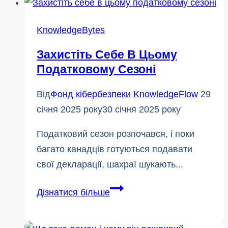
CAPE
готує
KnowledgeBytes
викладачів
Захистіть Себе В Цьому
до
Податковому Сезоні
керівництва
навчанням
Від
Фонд кібербезпеки KnowledgeFlow
29
з
січня 2025 року
30 січня 2025 року
кібербезпеки
Податковий сезон розпочався, і поки
багато канадців готуються подавати
свої декларації, шахраї шукають...
Захистіть
Дізнатися більше
себе
в