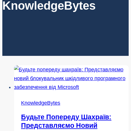
KnowledgeBytes
KnowledgeBytes
Будьте Попереду Шахраїв:
Представляємо Новий