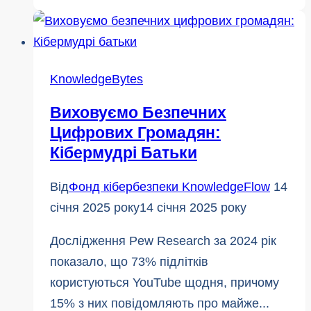
домен
і
чому
він
KnowledgeBytes
важливий
Виховуємо Безпечних
Цифрових Громадян:
Кібермудрі Батьки
Від
Фонд кібербезпеки KnowledgeFlow
14
січня 2025 року
14 січня 2025 року
Дослідження Pew Research за 2024 рік
показало, що 73% підлітків
користуються YouTube щодня, причому
15% з них повідомляють про майже...