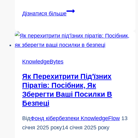
Виховуємо
Дізнатися більше
безпечних
цифрових
громадян:
Кібермудрі
батьки
KnowledgeBytes
Як Перехитрити Під'їзних
Піратів: Посібник, Як
Зберегти Ваші Посилки В
Безпеці
Від
Фонд кібербезпеки KnowledgeFlow
13
січня 2025 року
14 січня 2025 року