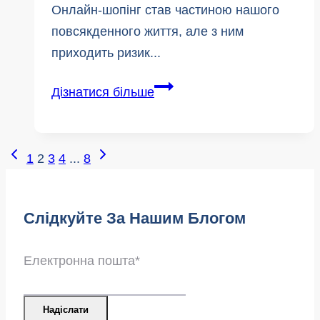
Онлайн-шопінг став частиною нашого
повсякденного життя, але з ним
приходить ризик...
Як
Дізнатися більше
перехитрити
під'їзних
піратів:
Навігація
Попередня
Наступна
1
2
3
4
...
8
Посібник,
сторінка
сторінка
За
як
Сторінками:
зберегти
Слідкуйте За Нашим Блогом
ваші
посилки
Електронна пошта
*
в
безпеці
Надіслати