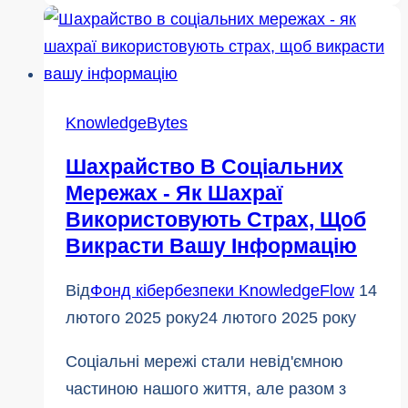
та
фейкові
завантаження:
Як
хакери
KnowledgeBytes
обманюють
Шахрайство В Соціальних
геймерів
Мережах - Як Шахраї
Використовують Страх, Щоб
Викрасти Вашу Інформацію
Від
Фонд кібербезпеки KnowledgeFlow
14
лютого 2025 року
24 лютого 2025 року
Соціальні мережі стали невід'ємною
частиною нашого життя, але разом з