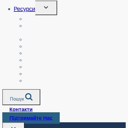
Перемикання
Ресурси
Дочірнього
Меню
Вчителі
Ресурси за узгодженням з
навчальним планом
Батьки.
Сеньйори.
Неприбуткові організації
Перекладені ресурси
Медіа
Поліцейські служби
Всі ресурси
Пошук
Контакти
Підтримайте Нас