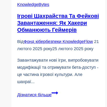
блокувальник
KnowledgeBytes
шкідливого
Ігрові Шахрайства Та Фейкові
програмного
Завантаження: Як Хакери
забезпечення
Обманюють Геймерів
від
Microsoft
Від
Фонд кібербезпеки KnowledgeFlow
21
лютого 2025 року
25 лютого 2025 року
Завантажувати нові ігри, випробовувати
модифікації та отримувати бета-доступ -
це частина ігрової культури. Але
шахраї...
Ігрові
Дізнатися більше
шахрайства