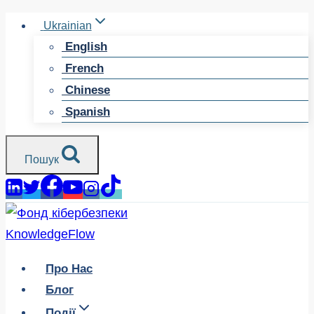
Перейти
Ukrainian
до
English
змісту
French
Chinese
Spanish
Пошук
Про Нас
Блог
Події