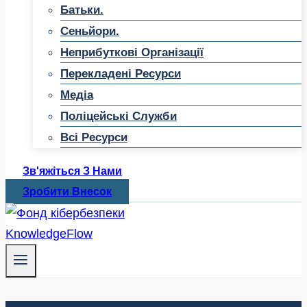
Батьки.
Сеньйори.
Неприбуткові Організації
Перекладені Ресурси
Медіа
Поліцейські Служби
Всі Ресурси
Зв'яжіться З Нами
Зробити Внесок