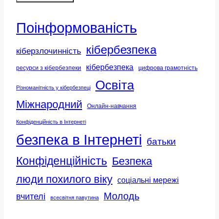
Поінформованість
кібербезпека
кіберзлочинність
кібербезпека
ресурси з кібербезпеки
цифрова грамотність
Освіта
Різноманітність у кібербезпеці
Міжнародний
Онлайн-навчання
Конфіденційність в Інтернеті
безпека в Інтернеті
батьки
Конфіденційність
Безпека
люди похилого віку
соціальні мережі
Молодь
вчителі
всесвітня павутина