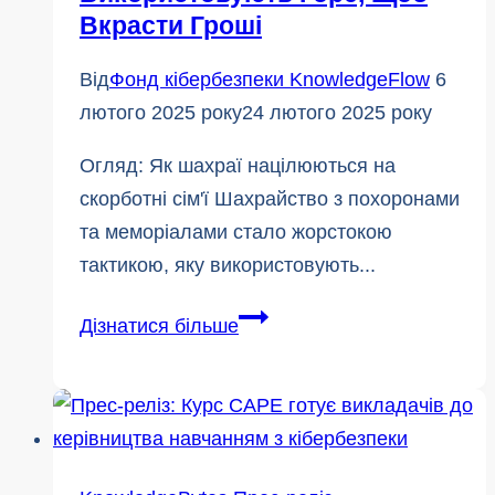
Вкрасти Гроші
Від
Фонд кібербезпеки KnowledgeFlow
6
лютого 2025 року
24 лютого 2025 року
Огляд: Як шахраї націлюються на
скорботні сім'ї Шахрайство з похоронами
та меморіалами стало жорстокою
тактикою, яку використовують...
Шахрайство
Дізнатися більше
на
похоронах
та
поминках:
Як