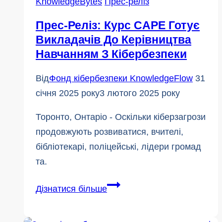
KnowledgeBytes
Прес-реліз
шахраї
Прес-Реліз: Курс CAPE Готує
використовують
Викладачів До Керівництва
горе,
Навчанням З Кібербезпеки
щоб
вкрасти
Від
Фонд кібербезпеки KnowledgeFlow
31
гроші
січня 2025 року
3 лютого 2025 року
Торонто, Онтаріо - Оскільки кіберзагрози
продовжують розвиватися, вчителі,
бібліотекарі, поліцейські, лідери громад
та.
Прес-
Дізнатися більше
реліз:
Курс