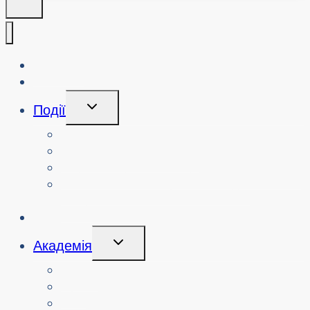
Про нас
Блог
Перемикання
Події
Дочірнього
Меню
Переглянути події
Пошук минулих подій
Переглянути семінари з кібербезпеки
Замовити семінар або захід з
кібербезпеки
Ініціативи
Перемикання
Академія
Дочірнього
Меню
Курси
Про
Логін