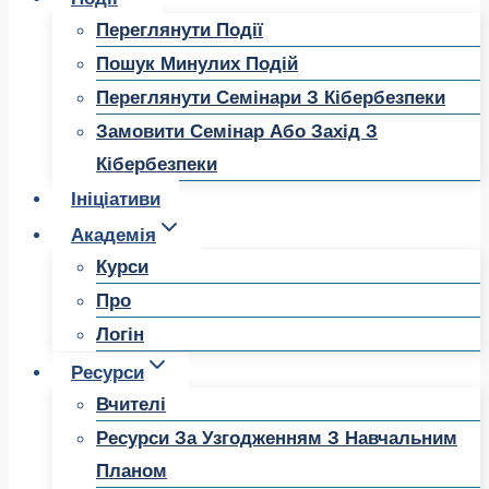
Переглянути Події
Пошук Минулих Подій
Переглянути Семінари З Кібербезпеки
Замовити Семінар Або Захід З
Кібербезпеки
Ініціативи
Академія
Курси
Про
Логін
Ресурси
Вчителі
Ресурси За Узгодженням З Навчальним
Планом