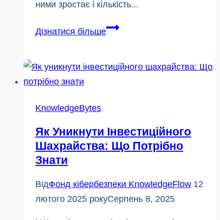
ними зростає і кількість...
Шахрайство
Дізнатися більше
в
соціальних
мережах
-
як
KnowledgeBytes
шахраї
Як Уникнути Інвестиційного
використовують
Шахрайства: Що Потрібно
страх,
Знати
щоб
викрасти
Від
Фонд кібербезпеки KnowledgeFlow
12
вашу
лютого 2025 року
Серпень 8, 2025
інформацію