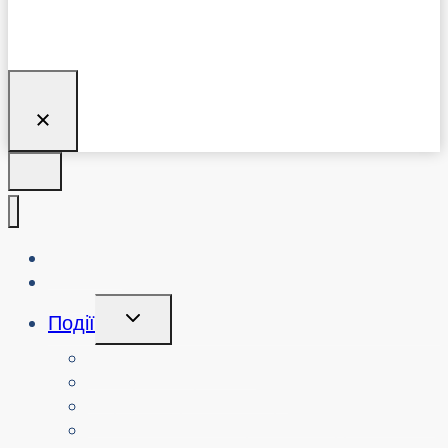
Про нас
Блог
Перемикання
Події
Дочірнього
Меню
Переглянути події
Пошук минулих подій
Переглянути семінари з кібербезпеки
Замовити семінар або захід з