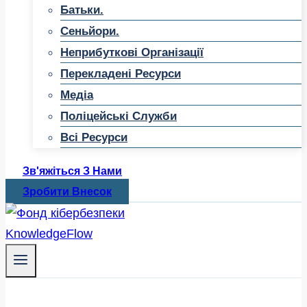
Батьки.
Сеньйори.
Неприбуткові Організації
Перекладені Ресурси
Медіа
Поліцейські Служби
Всі Ресурси
Зв'яжіться З Нами
Зробити Внесок