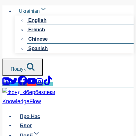
Перейти
Ukrainian
до
English
змісту
French
Chinese
Spanish
Пошук
Про Нас
Блог
Події