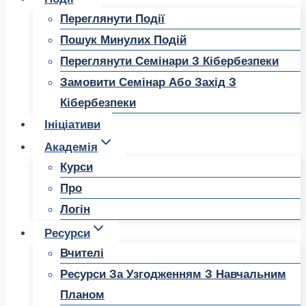
Переглянути Події
Пошук Минулих Подій
Переглянути Семінари З Кібербезпеки
Замовити Семінар Або Захід З
Кібербезпеки
Ініціативи
Академія
Курси
Про
Логін
Ресурси
Вчителі
Ресурси За Узгодженням З Навчальним
Планом