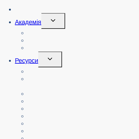
кібербезпеки
Ініціативи
Перемикання
Академія
Дочірнього
Меню
Курси
Про
Логін
Перемикання
Ресурси
Дочірнього
Меню
Вчителі
Ресурси за узгодженням з
навчальним планом
Батьки.
Сеньйори.
Неприбуткові організації
Перекладені ресурси
Медіа
Поліцейські служби
Всі ресурси