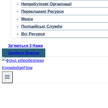
Неприбуткові Організації
Перекладені Ресурси
Медіа
Поліцейські Служби
Всі Ресурси
Зв'яжіться З Нами
Зробити Внесок