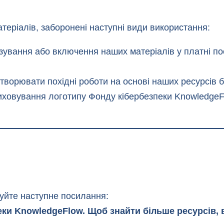
атеріалів, заборонені наступні види використання:
нзування або включення наших матеріалів у платні п
створювати похідні роботи на основі наших ресурсів б
иховування логотипу Фонду кібербезпеки KnowledgeFl
зуйте наступне посилання:
ки KnowledgeFlow. Щоб знайти більше ресурсів, 