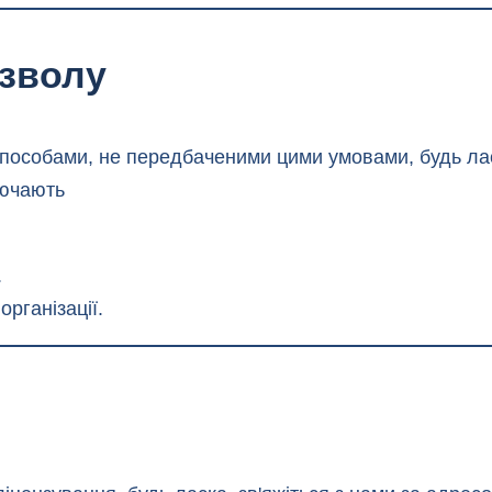
зволу
пособами, не передбаченими цими умовами, будь лас
лючають
.
організації.