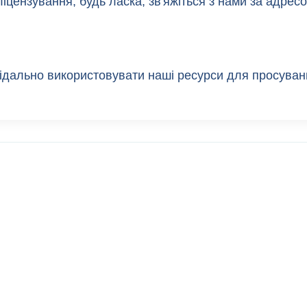
іцензування, будь ласка, зв'яжіться з нами за адрес
відально використовувати наші ресурси для просуванн