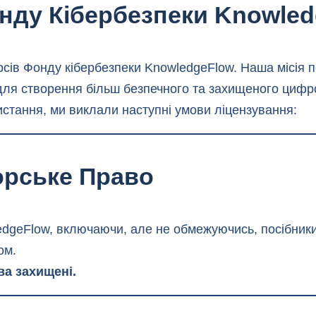
нду Кібербезпеки Knowle
рсів Фонду кібербезпеки KnowledgeFlow. Наша місія 
 для створення більш безпечного та захищеного цифро
ристання, ми виклали наступні умови ліцензування:
орське Право
edgeFlow, включаючи, але не обмежуючись, посібники,
ом.
ва захищені.