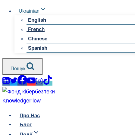
Перейти
Ukrainian
до
English
змісту
French
Chinese
Spanish
Пошук
Про Нас
Блог
Події