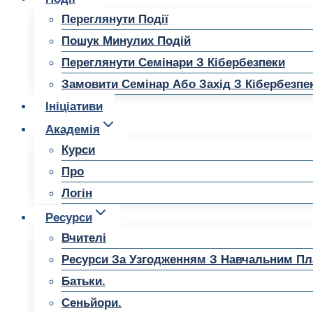
Переглянути Події
Пошук Минулих Подій
Переглянути Семінари З Кібербезпеки
Замовити Семінар Або Захід З Кібербезпе
Ініціативи
Академія
Курси
Про
Логін
Ресурси
Вчителі
Ресурси За Узгодженням З Навчальним П
Батьки.
Сеньйори.