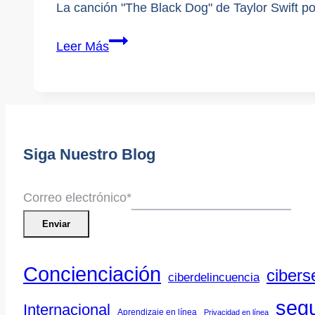
La canción "The Black Dog" de Taylor Swift po
Riesgos
Leer Más
de
compartir
ubicación
en
"The
Siga Nuestro Blog
Black
Dog"
Correo electrónico
*
de
Enviar
Taylor
Swift
Concienciación
cibers
ciberdelincuencia
segu
Internacional
Aprendizaje en línea
Privacidad en línea