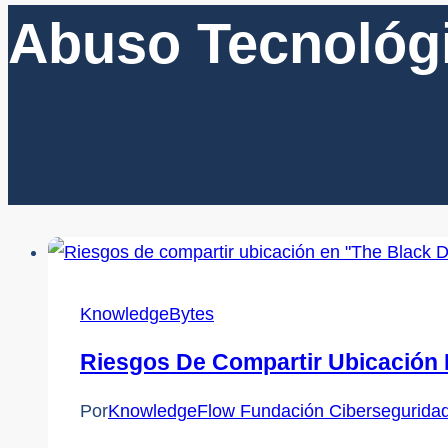
Abuso Tecnológ
KnowledgeBytes
Riesgos De Compartir Ubicación 
Por
KnowledgeFlow Fundación Cibersegurida