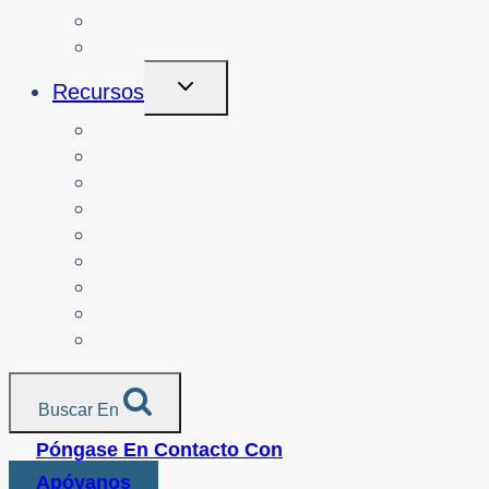
Acerca de
Inicio de sesión
Alternar
Recursos
Menú
Hijo
Profesores
Recursos por alineación curricular
Padres
Mayores
Organizaciones sin ánimo de lucro
Recursos traducidos
Medios de comunicación
Servicios policiales
Todos los recursos
Buscar En
Póngase En Contacto Con
Apóyanos