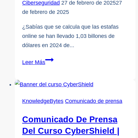
Ciberseguridad
27 de febrero de 2025
27
de febrero de 2025
¿Sabías que se calcula que las estafas
online se han llevado 1,03 billones de
dólares en 2024 de...
Adelántese
Leer Más
a
los
estafadores:
Presentamos
KnowledgeBytes
Comunicado de prensa
el
nuevo
Comunicado De Prensa
bloqueador
Del Curso CyberShield |
de