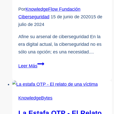
Por
KnowledgeFlow Fundación
Ciberseguridad
15 de junio de 2020
15 de
julio de 2024
Afine su arsenal de ciberseguridad En la
era digital actual, la ciberseguridad no es
sólo una opción; es una necesidad....
Eleve
Leer Más
su
arsenal
de
ciberseguridad
KnowledgeBytes
para
una
La Estafa OTP - El Relato