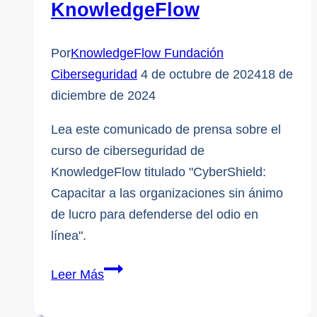
KnowledgeFlow
scareware
de
Por
KnowledgeFlow Fundación
Microsoft
Ciberseguridad
4 de octubre de 2024
18 de
diciembre de 2024
Lea este comunicado de prensa sobre el
curso de ciberseguridad de
KnowledgeFlow titulado "CyberShield:
Capacitar a las organizaciones sin ánimo
de lucro para defenderse del odio en
línea".
Comunicado
Leer Más
de
prensa