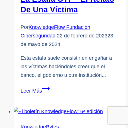
ciberseguridad
De Una Víctima
inigualable
Por
KnowledgeFlow Fundación
Ciberseguridad
22 de febrero de 2023
23
de mayo de 2024
Esta estafa suele consistir en engañar a
las víctimas haciéndoles creer que el
banco, el gobierno u otra institución...
La
Leer Más
estafa
OTP
-
El
KnowledgeBytes