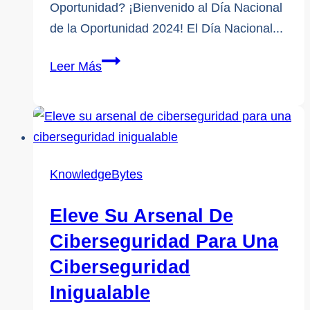
Oportunidad? ¡Bienvenido al Día Nacional
de la Oportunidad 2024! El Día Nacional...
Celebración
Leer Más
del
Día
Nacional
de
la
KnowledgeBytes
Oportunidad
2024
Eleve Su Arsenal De
Ciberseguridad Para Una
Ciberseguridad
Inigualable