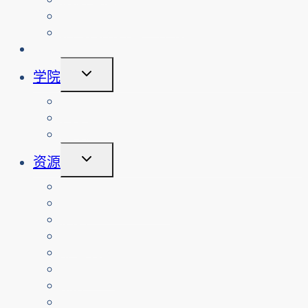
单
查看网络安全工作坊
预约网络安全工作坊或活动
倡议
切
学院
换
子
课程
菜
关于
单
登录
切
资源
换
子
教师
菜
按课程排列的资源
单
家长
老年人
非营利组织
翻译资源
媒体
警察服务