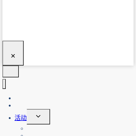
关于我们
博客
切
活动
换
子
查看活动
菜
搜索过往活动