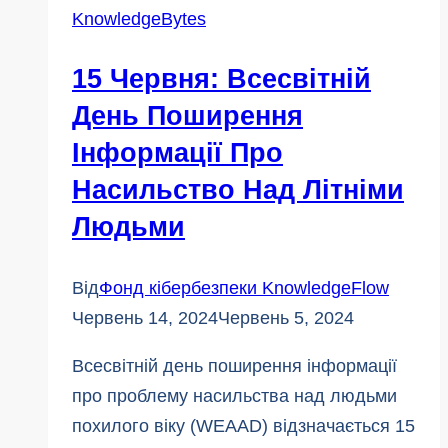
випуск:
KnowledgeBytes
Оновлення
та
15 Червня: Всесвітній
ідеї
День Поширення
Інформації Про
Насильство Над Літніми
Людьми
Від
Фонд кібербезпеки KnowledgeFlow
Червень 14, 2024
Червень 5, 2024
Всесвітній день поширення інформації
про проблему насильства над людьми
похилого віку (WEAAD) відзначається 15