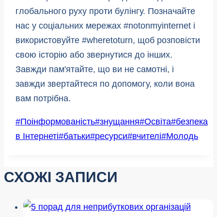
глобального руху проти булінгу. Позначайте
нас у соціальних мережах #notonmyinternet і
використовуйте #wheretoturn, щоб розповісти
свою історію або звернутися до інших.
Завжди пам'ятайте, що ви не самотні, і
завжди звертайтеся по допомогу, коли вона
вам потрібна.
Позначки
#
Поінформованість
#
знущання
#
Освіта
#
безпека
запису:
в Інтернеті
#
батьки
#
ресурси
#
вчителі
#
Молодь
СХОЖІ ЗАПИСИ