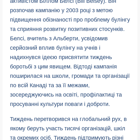
активістом Біллом Белсі (Bill Belsey). Він
розпочав кампанію у 2003 році з метою
підвищення обізнаності про проблему булінгу
та сприяння розвитку позитивних стосунків.
Белсі, вчитель з Альберти, усвідомив
серйозний вплив булінгу на учнів і
надихнувся ідеєю присвятити тиждень
боротьбі з цим явищем. Відтоді кампанія
поширилася на школи, громади та організації
по всій Канаді та за її межами,
зосереджуючись на освіті, профілактиці та
просуванні культури поваги і доброти.
Тиждень перетворився на глобальний рух, в
якому беруть участь тисячі організацій, шкіл
та окремих осіб. Тиждень підтримують різні