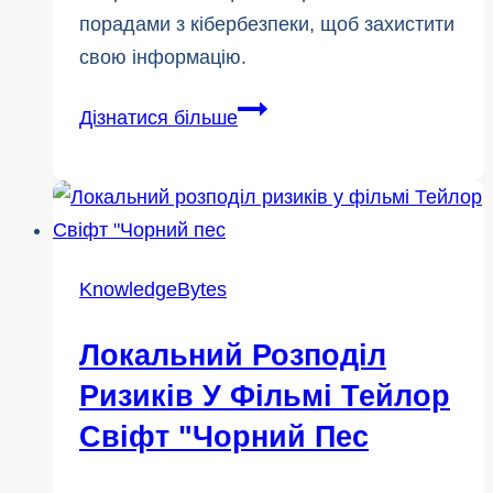
порадами з кібербезпеки, щоб захистити
свою інформацію.
5
Дізнатися більше
простих
і
безкоштовних
порад
з
KnowledgeBytes
кібербезпеки
для
Локальний Розподіл
неприбуткових
Ризиків У Фільмі Тейлор
організацій
Свіфт "Чорний Пес