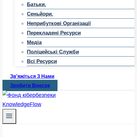
Батьки.
Сеньйори.
Неприбуткові Організації
Перекладені Ресурси
Медіа
Поліцейські Служби
Всі Ресурси
Зв'яжіться З Нами
Зробити Внесок