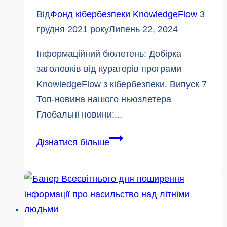
Від
Фонд кібербезпеки KnowledgeFlow
3
грудня 2021 року
Липень 22, 2024
Інформаційний бюлетень: Добірка
заголовків від кураторів програми
KnowledgeFlow з кібербезпеки. Випуск 7
Топ-новина нашого ньюзлетера
Глобальні новини:...
Інформаційний
Дізнатися більше
бюлетень
KnowledgeFlow
-
7-
й