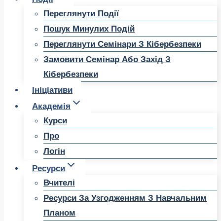
Переглянути Події
Пошук Минулих Подій
Переглянути Семінари З Кібербезпеки
Замовити Семінар Або Захід З
Кібербезпеки
Ініціативи
Академія
Курси
Про
Логін
Ресурси
Вчителі
Ресурси За Узгодженням З Навчальним
Планом