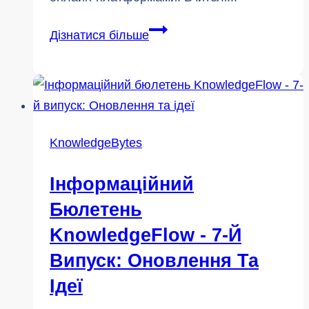
Кібербезпека
Дізнатися більше
проти
кіберзахисту:
чому
безпека
студентів
KnowledgeBytes
випадає
з
Інформаційний
поля
Бюлетень
зору
KnowledgeFlow - 7-Й
Випуск: Оновлення Та
Ідеї