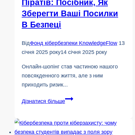
Піратів: Посібник, Як
Зберегти Ваші Посилки
В Безпеці
Від
Фонд кібербезпеки KnowledgeFlow
13
січня 2025 року
14 січня 2025 року
Онлайн-шопінг став частиною нашого
повсякденного життя, але з ним
приходить ризик...
Як
Дізнатися більше
перехитрити
під'їзних
піратів:
Посібник,