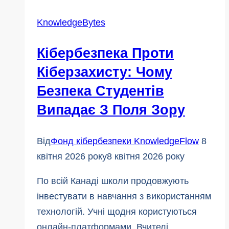
як
KnowledgeBytes
зберегти
ваші
Кібербезпека Проти
посилки
Кіберзахисту: Чому
в
Безпека Студентів
безпеці
Випадає З Поля Зору
Від
Фонд кібербезпеки KnowledgeFlow
8
квітня 2026 року
8 квітня 2026 року
По всій Канаді школи продовжують
інвестувати в навчання з використанням
технологій. Учні щодня користуються
онлайн-платформами. Вчителі...