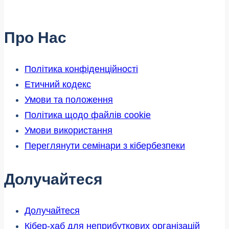
інформації
про
Про Нас
насильство
над
Політика конфіденційності
літніми
Етичний кодекс
людьми
Умови та положення
Політика щодо файлів cookie
Умови використання
Переглянути семінари з кібербезпеки
Долучайтеся
Долучайтеся
Кібер-хаб для неприбуткових організацій