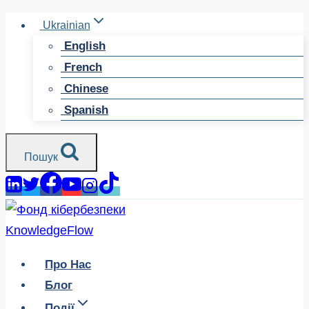
Перейти
Ukrainian
до
English
змісту
French
Chinese
Spanish
Пошук
Про Нас
Блог
Події