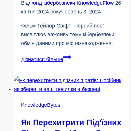
Від
Фонд кібербезпеки KnowledgeFlow
26
квітня 2024 року
Червень 3, 2024
Фільм Тейлор Свіфт "Чорний пес"
висвітлює важливу тему кібербезпеки:
обмін даними про місцезнаходження.
Локальний
Дізнатися більше
розподіл
ризиків
у
фільмі
Тейлор
KnowledgeBytes
Свіфт
"Чорний
Як Перехитрити Під'їзних
пес