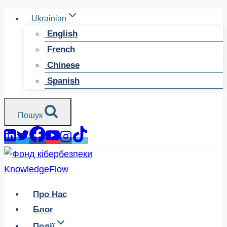
Перейти
Ukrainian
до
English
змісту
French
Chinese
Spanish
Пошук
Про Нас
Блог
Події