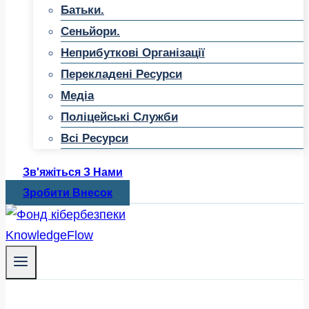
Батьки.
Сеньйори.
Неприбуткові Організації
Перекладені Ресурси
Медіа
Поліцейські Служби
Всі Ресурси
Зв'яжіться З Нами
Зробити Внесок