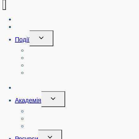
Про нас
Блог
Перемикання
Події
Дочірнього
Меню
Переглянути події
Пошук минулих подій
Переглянути семінари з кібербезпеки
Замовити семінар або захід з
кібербезпеки
Ініціативи
Перемикання
Академія
Дочірнього
Меню
Курси
Про
Логін
Перемикання
Ресурси