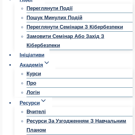
Переглянути Події
Пошук Минулих Подій
Переглянути Семінари З Кібербезпеки
Замовити Семінар Або Захід З
Кібербезпеки
Ініціативи
Академія
Курси
Про
Логін
Ресурси
Вчителі
Ресурси За Узгодженням З Навчальним
Планом