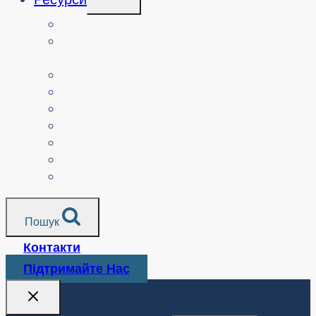
Дочірнього
Меню
Вчителі
Ресурси за узгодженням з
навчальним планом
Батьки.
Сеньйори.
Неприбуткові організації
Перекладені ресурси
Медіа
Поліцейські служби
Всі ресурси
Пошук
Контакти
Підтримайте Нас