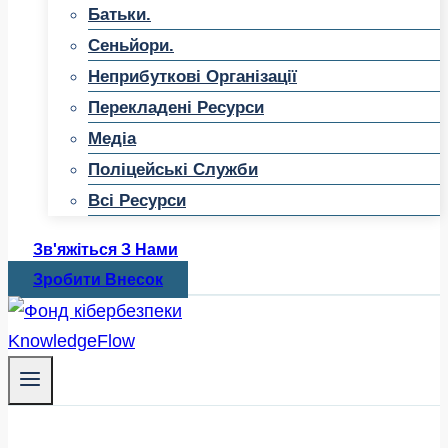
Батьки.
Сеньйори.
Неприбуткові Організації
Перекладені Ресурси
Медіа
Поліцейські Служби
Всі Ресурси
Зв'яжіться З Нами
Зробити Внесок