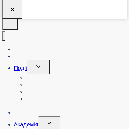
Про нас
Блог
Перемикання
Події
Дочірнього
Меню
Переглянути події
Пошук минулих подій
Переглянути семінари з кібербезпеки
Замовити семінар або захід з
кібербезпеки
Ініціативи
Перемикання
Академія
Дочірнього