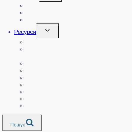
Меню
Курси
Про
Логін
Перемикання
Ресурси
Дочірнього
Меню
Вчителі
Ресурси за узгодженням з
навчальним планом
Батьки.
Сеньйори.
Неприбуткові організації
Перекладені ресурси
Медіа
Поліцейські служби
Всі ресурси
Пошук