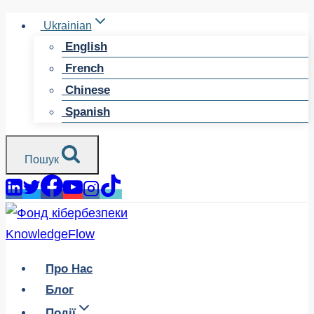
Перейти
Ukrainian
до
English
змісту
French
Chinese
Spanish
Пошук
Про Нас
Блог
Події