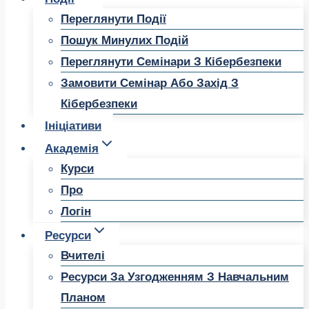
Переглянути Події
Пошук Минулих Подій
Переглянути Семінари З Кібербезпеки
Замовити Семінар Або Захід З
Кібербезпеки
Ініціативи
Академія
Курси
Про
Логін
Ресурси
Вчителі
Ресурси За Узгодженням З Навчальним
Планом