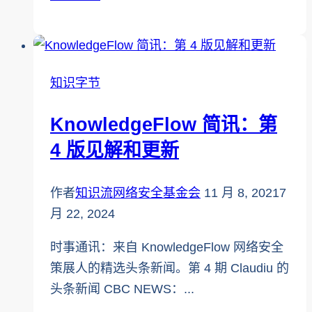
扩
展
加
拿
知识字节
大
唯
KnowledgeFlow 简讯：第
一
4 版见解和更新
的
K-
作者
知识流网络安全基金会
11 月 8, 2021
7
12
月 22, 2024
网
络
时事通讯：来自 KnowledgeFlow 网络安全
安
策展人的精选头条新闻。第 4 期 Claudiu 的
全
头条新闻 CBC NEWS：...
课