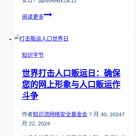
女日？国际网络妇女日
用
2025
阅读更多
悲
年
痛
国
偷
际
钱
网
知识字节
络
妇
世界打击人口贩运日：确保
女
您的网上形象与人口贩运作
日
斗争
作者
知识流网络安全基金会
7 月 30, 2024
7
月 22, 2024