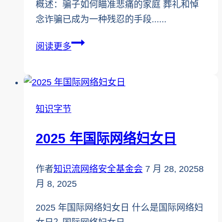
概述：骗子如何瞄准悲痛的家庭 葬礼和悼
念诈骗已成为一种残忍的手段......
葬
阅读更多
礼
和
追
悼
知识字节
会
骗
2025 年国际网络妇女日
局：
骗
作者
知识流网络安全基金会
7 月 28, 2025
8
子
月 8, 2025
如
何
2025 年国际网络妇女日 什么是国际网络妇
利