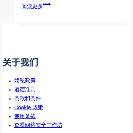
KnowledgeFlow
程，
阅读更多
简
将
讯：
人
第
工
4
智
版
能
见
的
关于我们
解
安
和
全
隐私政策
更
和
道德准则
新
道
条款和条件
德
Cookie 政策
使
使用条款
用
查看网络安全工作坊
纳