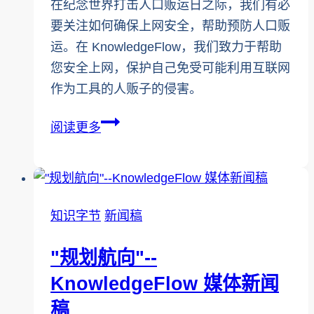
在纪念世界打击人口贩运日之际，我们有必
要关注如何确保上网安全，帮助预防人口贩
运。在 KnowledgeFlow，我们致力于帮助
您安全上网，保护自己免受可能利用互联网
作为工具的人贩子的侵害。
世
阅读更多
界
打
击
人
知识字节
新闻稿
口
贩
"规划航向"--
运
KnowledgeFlow 媒体新闻
日：
稿
确