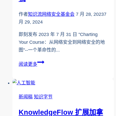
保
作者
知识流网络安全基金会
7 月 28, 2023
7
您
月 29, 2024
的
网
即刻发布 2023 年 7 月 31 日 "Charting
上
Your Course：从网络安全到网络安全的地
形
图"--一个革命性的...
象
与
"规
阅读更多
人
划
口
航
贩
向"-
运
-
新闻稿
知识字节
作
KnowledgeFlow
斗
媒
KnowledgeFlow 扩展加拿
争