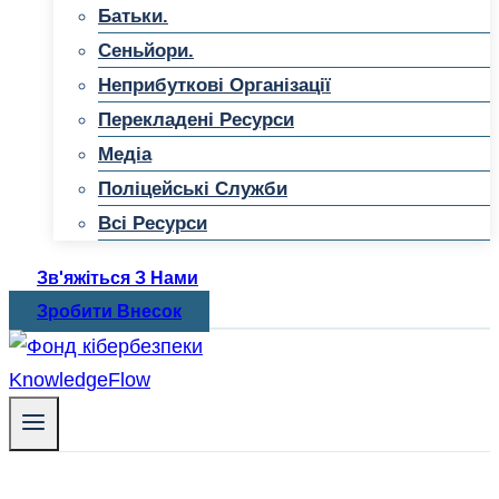
Батьки.
Сеньйори.
Неприбуткові Організації
Перекладені Ресурси
Медіа
Поліцейські Служби
Всі Ресурси
Зв'яжіться З Нами
Зробити Внесок