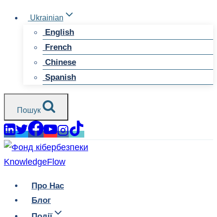
Перейти
Ukrainian
до
English
змісту
French
Chinese
Spanish
Пошук
Про Нас
Блог
Події