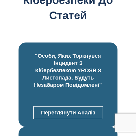
Кібербезпеки До
Статей
"Особи, Яких Торкнувся
Інцидент З
Кібербезпекою YRDSB 8
Листопада, Будуть
Незабаром Повідомлені"
Переглянути Аналіз