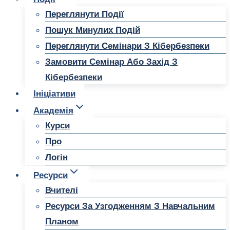
Переглянути Події
Пошук Минулих Подій
Переглянути Семінари З Кібербезпеки
Замовити Семінар Або Захід З
Кібербезпеки
Ініціативи
Академія
Курси
Про
Логін
Ресурси
Вчителі
Ресурси За Узгодженням З Навчальним
Планом