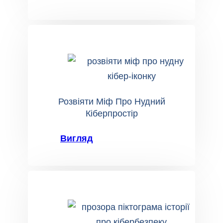
Розвіяти Міф Про Нудний
Кіберпростір
Вигляд