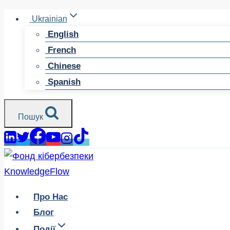
Перейти
Ukrainian
до
English
змісту
French
Chinese
Spanish
Пошук
Про Нас
Блог
Події