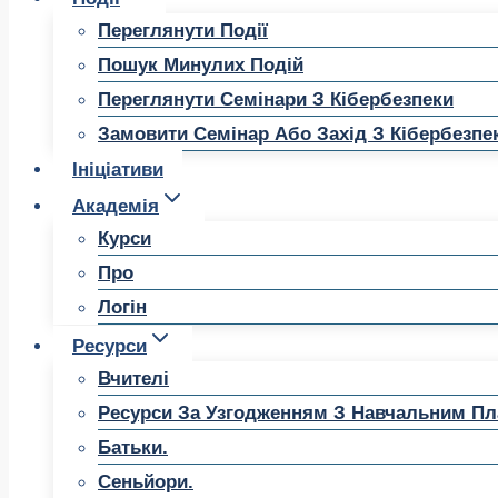
Переглянути Події
Пошук Минулих Подій
Переглянути Семінари З Кібербезпеки
Замовити Семінар Або Захід З Кібербезпе
Ініціативи
Академія
Курси
Про
Логін
Ресурси
Вчителі
Ресурси За Узгодженням З Навчальним П
Батьки.
Сеньйори.